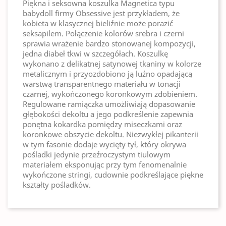
Piękna i seksowna koszulka Magnetica typu
babydoll firmy Obsessive jest przykładem, że
kobieta w klasycznej bieliźnie może porazić
seksapilem. Połączenie kolorów srebra i czerni
sprawia wrażenie bardzo stonowanej kompozycji,
jedna diabeł tkwi w szczegółach. Koszulkę
wykonano z delikatnej satynowej tkaniny w kolorze
metalicznym i przyozdobiono ją luźno opadającą
warstwą transparentnego materiału w tonacji
czarnej, wykończonego koronkowym zdobieniem.
Regulowane ramiączka umożliwiają dopasowanie
głębokości dekoltu a jego podkreślenie zapewnia
ponętna kokardka pomiędzy miseczkami oraz
koronkowe obszycie dekoltu. Niezwykłej pikanterii
w tym fasonie dodaje wycięty tył, który okrywa
pośladki jedynie przeźroczystym tiulowym
materiałem eksponując przy tym fenomenalnie
wykończone stringi, cudownie podkreślające piękne
kształty pośladków.