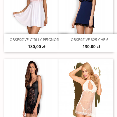
Szybki podgląd
Szybki podgląd


OBSESSIVE GIRLLY PEIGNOIR...
OBSESSIVE 825 CHE 6...
180,00 zł
130,00 zł