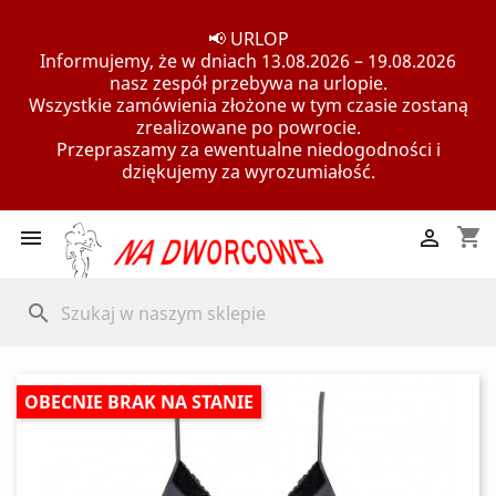
📢 URLOP
Informujemy, że w dniach 13.08.2026 – 19.08.2026
nasz zespół przebywa na urlopie.
Wszystkie zamówienia złożone w tym czasie zostaną
zrealizowane po powrocie.
Przepraszamy za ewentualne niedogodności i
dziękujemy za wyrozumiałość.
shopping_cart


search
OBECNIE BRAK NA STANIE