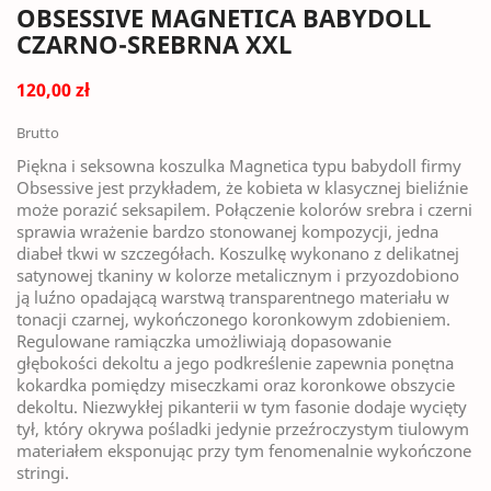
OBSESSIVE MAGNETICA BABYDOLL
CZARNO-SREBRNA XXL
120,00 zł
Brutto
Piękna i seksowna koszulka Magnetica typu babydoll firmy
Obsessive jest przykładem, że kobieta w klasycznej bieliźnie
może porazić seksapilem. Połączenie kolorów srebra i czerni
sprawia wrażenie bardzo stonowanej kompozycji, jedna
diabeł tkwi w szczegółach. Koszulkę wykonano z delikatnej
satynowej tkaniny w kolorze metalicznym i przyozdobiono
ją luźno opadającą warstwą transparentnego materiału w
tonacji czarnej, wykończonego koronkowym zdobieniem.
Regulowane ramiączka umożliwiają dopasowanie
głębokości dekoltu a jego podkreślenie zapewnia ponętna
kokardka pomiędzy miseczkami oraz koronkowe obszycie
dekoltu. Niezwykłej pikanterii w tym fasonie dodaje wycięty
tył, który okrywa pośladki jedynie przeźroczystym tiulowym
materiałem eksponując przy tym fenomenalnie wykończone
stringi.