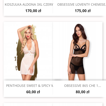
Szybki podgląd
Szybki podgląd


KOSZULKA ALDONA 3XL CZERWONA
OBSESSIVE LOVENTY CHEMISE.
170,00 zł
175,00 zł
Szybki podgląd
Szybki podgląd


PENTHOUSE SWEET & SPICY M/L...
OBSESSIVE 865 CHE 1...
60,00 zł
80,00 zł