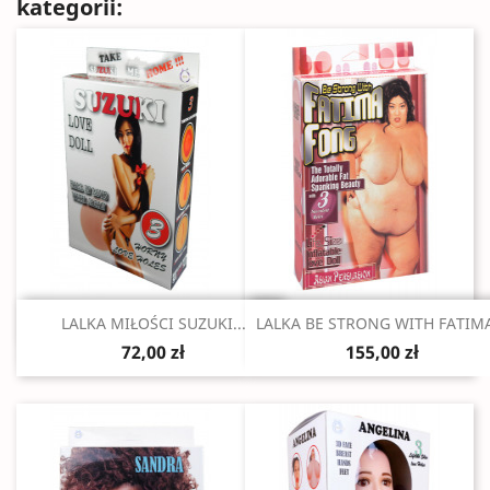
kategorii:
Szybki podgląd
Szybki podgląd


LALKA MIŁOŚCI SUZUKI...
LALKA BE STRONG WITH FATIMA
72,00 zł
155,00 zł