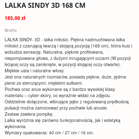
LALKA SINDY 3D 168 CM
185,00 zł
Brutto
LALKA SINDY- 3D - lalka miłości. Piękna nadmuchiwana lalka
miłości z czarującą twarzą i stojącą pozycją (168 cm), która kusi i
wzbudza sensację. Naturalna, pięknie profilowana,
niepompowana głowa, z dużymi mrugającymi oczami (W pozycji
leżącej oczy są zamknięte, w pozycji stojącej oczy otwarte).
Miękkie usta i naturalne włosy.
Jest ona naturalnych rozmiarów, posiada piękne, duże, jędrne
piersi ze sterczącymi, miękkimi sutkami.
Pochwa oraz anus wykonane są z bardzo wysokiej klasy
materiału – cyber skóry, co wyraźnie widać na zdjęciu.
Oddzielnie dołączone, wibrujące jajko z regulowaną prędkością
pulsacji można zamocować przy pochwie lub anusie.
Zestaw zawiera pompkę.
Lalka wyróżnia się zarówno funkcjonalnością, jak i estetyką
wykonania.
Wymiary opakowania: 40 cm / 27 cm / 16 cm.