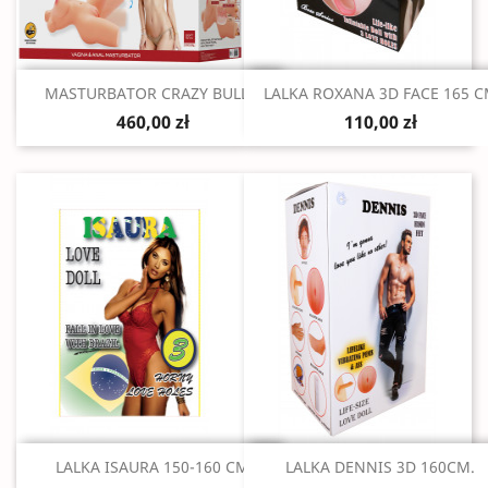
Szybki podgląd
Szybki podgląd


MASTURBATOR CRAZY BULL...
LALKA ROXANA 3D FACE 165 
460,00 zł
110,00 zł
Szybki podgląd
Szybki podgląd


LALKA ISAURA 150-160 CM
LALKA DENNIS 3D 160CM.