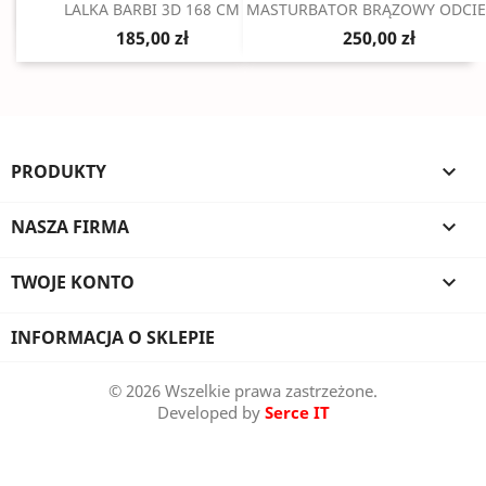
Szybki podgląd
Szybki podgląd


LALKA BARBI 3D 168 CM
MASTURBATOR BRĄZOWY ODCIEŃ
185,00 zł
250,00 zł
PRODUKTY

NASZA FIRMA

TWOJE KONTO

INFORMACJA O SKLEPIE
© 2026 Wszelkie prawa zastrzeżone.
Developed by
Serce IT