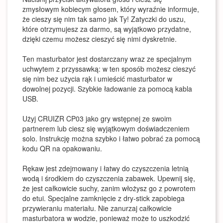
zmysłowym kobiecym głosem, który wyraźnie informuje,
że cieszy się nim tak samo jak Ty! Zatyczki do uszu,
które otrzymujesz za darmo, są wyjątkowo przydatne,
dzięki czemu możesz cieszyć się nimi dyskretnie.
Ten masturbator jest dostarczany wraz ze specjalnym
uchwytem z przyssawką: w ten sposób możesz cieszyć
się nim bez użycia rąk i umieścić masturbator w
dowolnej pozycji. Szybkie ładowanie za pomocą kabla
USB.
Użyj CRUIZR CP03 jako gry wstępnej ze swoim
partnerem lub ciesz się wyjątkowym doświadczeniem
solo. Instrukcję można szybko i łatwo pobrać za pomocą
kodu QR na opakowaniu.
Rękaw jest zdejmowany i łatwy do czyszczenia letnią
wodą i środkiem do czyszczenia zabawek. Upewnij się,
że jest całkowicie suchy, zanim włożysz go z powrotem
do etui. Specjalne zamknięcie z dry-stick zapobiega
przywieraniu materiału. Nie zanurzaj całkowicie
masturbatora w wodzie, ponieważ może to uszkodzić