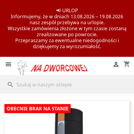
📢 URLOP
Informujemy, że w dniach 13.08.2026 – 19.08.2026
nasz zespół przebywa na urlopie.
Wszystkie zamówienia złożone w tym czasie zostaną
zrealizowane po powrocie.
Przepraszamy za ewentualne niedogodności i
dziękujemy za wyrozumiałość.
shopping_cart


search
OBECNIE BRAK NA STANIE