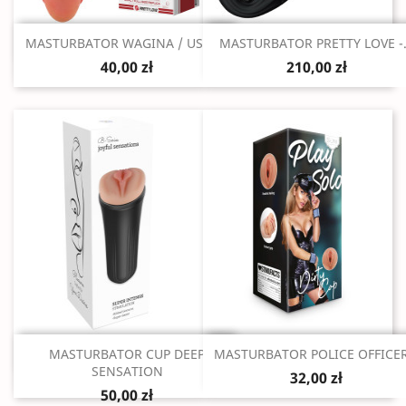
Szybki podgląd
Szybki podgląd


MASTURBATOR WAGINA / USTA...
MASTURBATOR PRETTY LOVE -.
40,00 zł
210,00 zł
Szybki podgląd
Szybki podgląd


MASTURBATOR CUP DEEP
MASTURBATOR POLICE OFFICER.
SENSATION
32,00 zł
50,00 zł