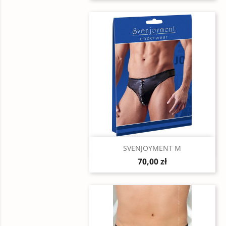
Szybki podgląd

SVENJOYMENT M
70,00 zł