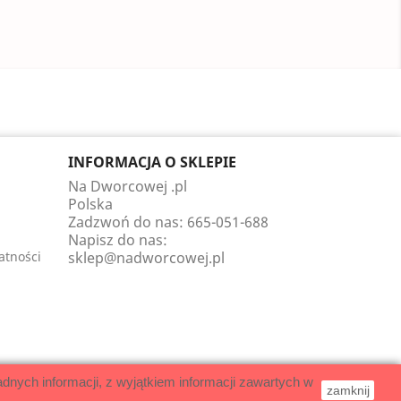
INFORMACJA O SKLEPIE
Na Dworcowej .pl
Polska
Zadzwoń do nas:
665-051-688
Napisz do nas:
atności
sklep@nadworcowej.pl
dnych informacji, z wyjątkiem informacji zawartych w
zamknij