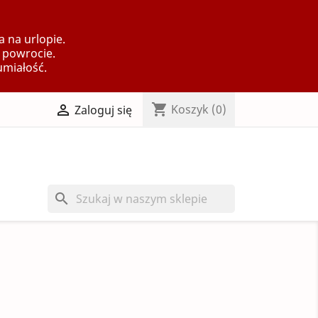
 na urlopie.
 powrocie.
umiałość.
shopping_cart

Koszyk
(0)
Zaloguj się
search