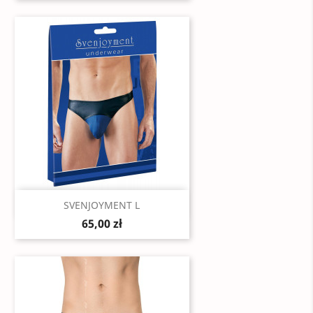
Szybki podgląd

SVENJOYMENT L
65,00 zł