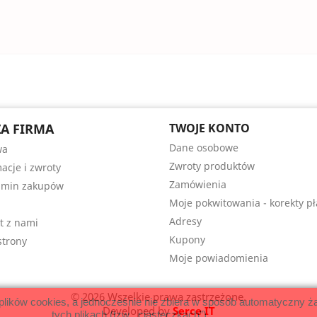
A FIRMA
TWOJE KONTO
Dane osobowe
wa
Zwroty produktów
acje i zwroty
Zamówienia
amin zakupów
Moje pokwitowania - korekty pł
Adresy
t z nami
Kupony
trony
Moje powiadomienia
© 2026 Wszelkie prawa zastrzeżone.
 plików cookies, a jednocześnie nie zbiera w sposób automatyczny ża
Developed by
Serce IT
tych plikach (tzw. „ciasteczkach”).