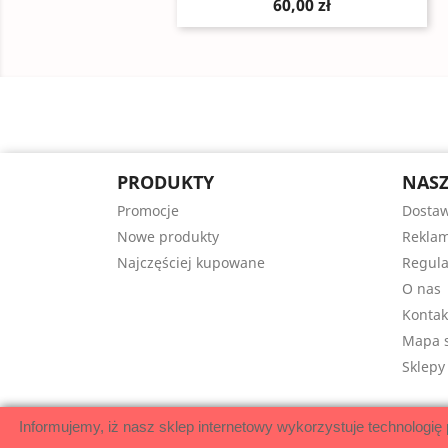
60,00 zł
PRODUKTY
NASZ
Promocje
Dosta
Nowe produkty
Reklam
Najczęściej kupowane
Regul
O nas
Kontak
Mapa s
Sklepy
Informujemy, iż nasz sklep internetowy wykorzystuje technologię