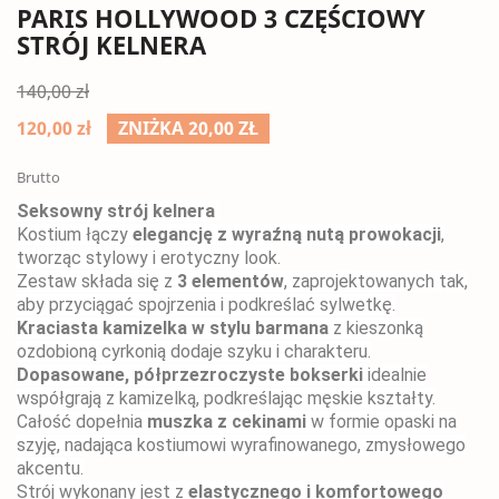
PARIS HOLLYWOOD 3 CZĘŚCIOWY
STRÓJ KELNERA
140,00 zł
120,00 zł
ZNIŻKA 20,00 ZŁ
Brutto
Seksowny strój kelnera
Kostium łączy
elegancję z wyraźną nutą prowokacji
,
tworząc stylowy i erotyczny look.
Zestaw składa się z
3 elementów
, zaprojektowanych tak,
aby przyciągać spojrzenia i podkreślać sylwetkę.
Kraciasta kamizelka w stylu barmana
z kieszonką
ozdobioną cyrkonią dodaje szyku i charakteru.
Dopasowane, półprzezroczyste bokserki
idealnie
współgrają z kamizelką, podkreślając męskie kształty.
Całość dopełnia
muszka z cekinami
w formie opaski na
szyję, nadająca kostiumowi wyrafinowanego, zmysłowego
akcentu.
Strój wykonany jest z
elastycznego i komfortowego