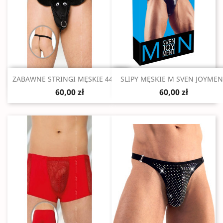
Szybki podgląd
Szybki podgląd


ZABAWNE STRINGI MĘSKIE 4437...
SLIPY MĘSKIE M SVEN JOYME
60,00 zł
60,00 zł