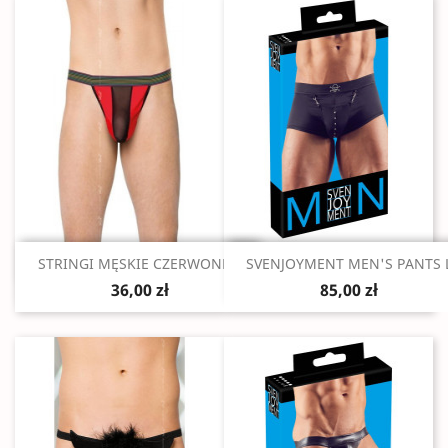
Szybki podgląd
Szybki podgląd


STRINGI MĘSKIE CZERWONE...
SVENJOYMENT MEN'S PANTS 
36,00 zł
85,00 zł