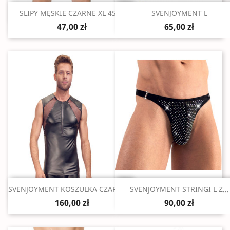
Szybki podgląd
Szybki podgląd


SLIPY MĘSKIE CZARNE XL 4517
SVENJOYMENT L
47,00 zł
65,00 zł
Szybki podgląd
Szybki podgląd


SVENJOYMENT KOSZULKA CZARNA M
SVENJOYMENT STRINGI L Z...
160,00 zł
90,00 zł