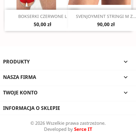
Szybki podgląd
Szybki podgląd


BOKSERKI CZERWONE L
SVENJOYMENT STRINGI M Z..
50,00 zł
90,00 zł
PRODUKTY

NASZA FIRMA

TWOJE KONTO

INFORMACJA O SKLEPIE
© 2026 Wszelkie prawa zastrzeżone.
Developed by
Serce IT