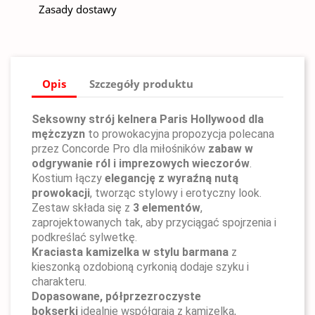
Zasady dostawy
Opis
Szczegóły produktu
Seksowny strój kelnera Paris Hollywood dla
mężczyzn
to prowokacyjna propozycja polecana
przez Concorde Pro dla miłośników
zabaw w
odgrywanie ról i imprezowych wieczorów
.
Kostium łączy
elegancję z wyraźną nutą
prowokacji
, tworząc stylowy i erotyczny look.
Zestaw składa się z
3 elementów
,
zaprojektowanych tak, aby przyciągać spojrzenia i
podkreślać sylwetkę.
Kraciasta kamizelka w stylu barmana
z
kieszonką ozdobioną cyrkonią dodaje szyku i
charakteru.
Dopasowane, półprzezroczyste
bokserki
idealnie współgrają z kamizelką,