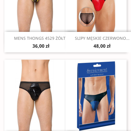
Szybki podgląd
Szybki podgląd


MENS THONGS 4529 ŻÓŁTE
SLIPY MĘSKIE CZERWONO...
36,00 zł
48,00 zł