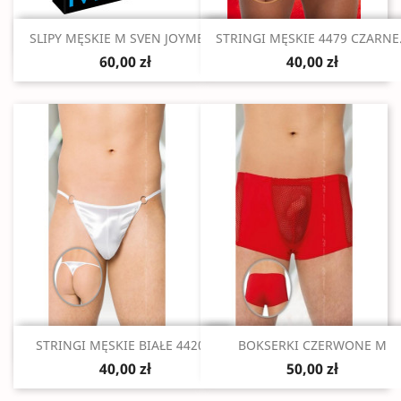
Szybki podgląd
Szybki podgląd


SLIPY MĘSKIE M SVEN JOYMENT
STRINGI MĘSKIE 4479 CZARNE.
60,00 zł
40,00 zł
Szybki podgląd
Szybki podgląd


STRINGI MĘSKIE BIAŁE 4420...
BOKSERKI CZERWONE M
40,00 zł
50,00 zł