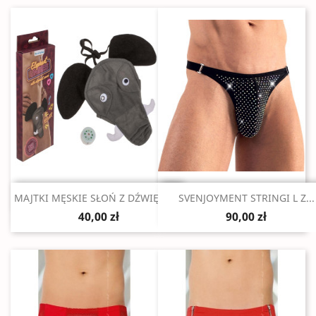
Szybki podgląd
Szybki podgląd


MAJTKI MĘSKIE SŁOŃ Z DŹWIĘKIEM
SVENJOYMENT STRINGI L Z...
40,00 zł
90,00 zł