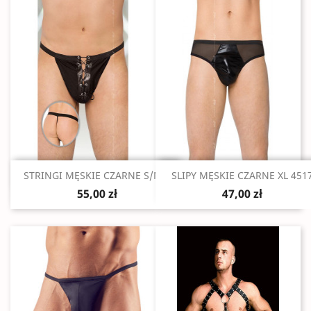
Szybki podgląd
Szybki podgląd


STRINGI MĘSKIE CZARNE S/M/L
SLIPY MĘSKIE CZARNE XL 451
55,00 zł
47,00 zł