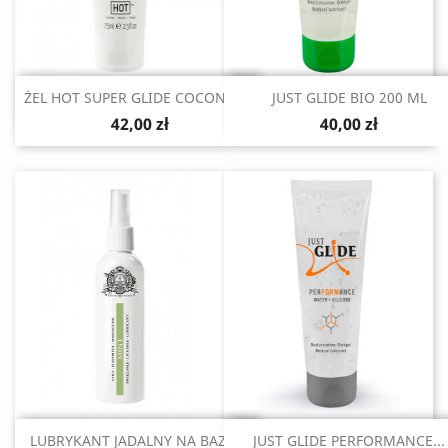
Szybki podgląd
Szybki podgląd


ŻEL HOT SUPER GLIDE COCONUT...
JUST GLIDE BIO 200 ML
42,00 zł
40,00 zł
Szybki podgląd
Szybki podgląd


LUBRYKANT JADALNY NA BAZIE...
JUST GLIDE PERFORMANCE...