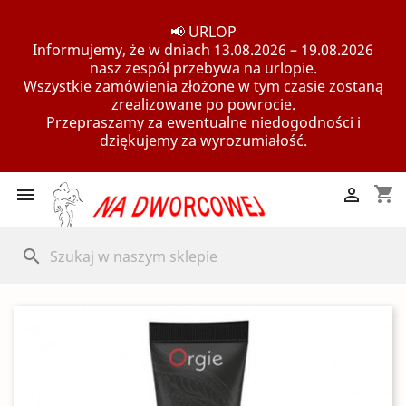
📢 URLOP
Informujemy, że w dniach 13.08.2026 – 19.08.2026
nasz zespół przebywa na urlopie.
Wszystkie zamówienia złożone w tym czasie zostaną
zrealizowane po powrocie.
Przepraszamy za ewentualne niedogodności i
dziękujemy za wyrozumiałość.
shopping_cart


search