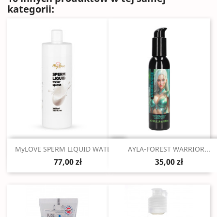
kategorii:
Szybki podgląd
Szybki podgląd


MyLOVE SPERM LIQUID WATER...
AYLA-FOREST WARRIOR...
77,00 zł
35,00 zł