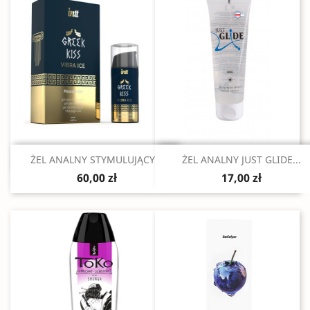
Szybki podgląd
Szybki podgląd


ŻEL ANALNY STYMULUJĄCY...
ŻEL ANALNY JUST GLIDE...
60,00 zł
17,00 zł