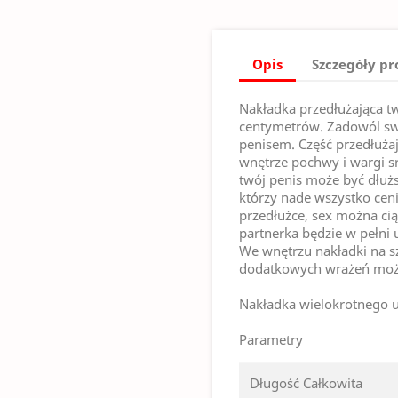
Opis
Szczegóły p
Nakładka przedłużająca t
centymetrów. Zadowól swo
penisem. Część przedłuża
wnętrze pochwy i wargi s
twój penis może być dłuż
którzy nade wszystko ceni
przedłużce, sex można cią
partnerka będzie w pełni
We wnętrzu nakładki na sz
dodatkowych wrażeń możn
Nakładka wielokrotnego u
Parametry
Długość Całkowita