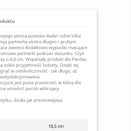
roduktu
wojego penisa pozwala dodać sobie kilka
ją partnerkę ekstra długim i grubym
jąca zawiera dodatkowo wypustki masujące
romowe partnerki podczas stosunku. Czyli
szy o 6,0 cm. Wspaniały produkt dla Panów,
ą sobie przyjemność kobiety. Dzięki tej
gnąć w nieskończoność - tak długo, aż
 usatysfakcjonowana.
czycie jest pusta przestrzeń, w którą dla
a umieścić pocisk wibrujący.
żytku, działa jak prezerwatywa.
18,5 cm