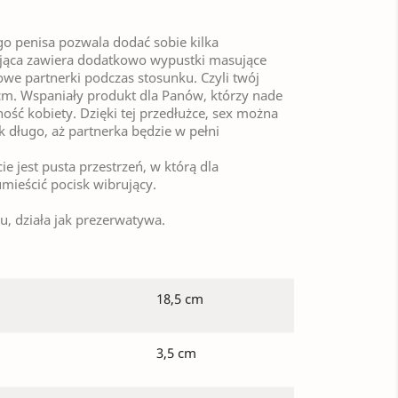
go penisa pozwala dodać sobie kilka
ająca zawiera dodatkowo wypustki masujące
we partnerki podczas stosunku. Czyli twój
 cm. Wspaniały produkt dla Panów, którzy nade
ość kobiety. Dzięki tej przedłużce, sex można
k długo, aż partnerka będzie w pełni
e jest pusta przestrzeń, w którą dla
ieścić pocisk wibrujący.
, działa jak prezerwatywa.
18,5 cm
3,5 cm