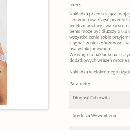
Brutto
Nakładka przedłużająca twoje
centymetrów. Część przedłuż
wnętrze pochwy i wargi sromo
penis może być dłuższy o 6,0
wszystko cenią sobie przyjemn
ciągnąć w nieskończoność - ta
usatysfakcjonowana.
We wnętrzu nakładki na szczyci
dodatkowych wrażeń można um
Nakładka wielokrotnego użytku
Parametry
Długość Całkowita
Średnica Wewnętrzna