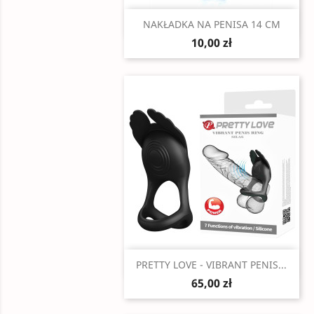
Szybki podgląd

NAKŁADKA NA PENISA 14 CM
10,00 zł
Szybki podgląd

PRETTY LOVE - VIBRANT PENIS...
65,00 zł