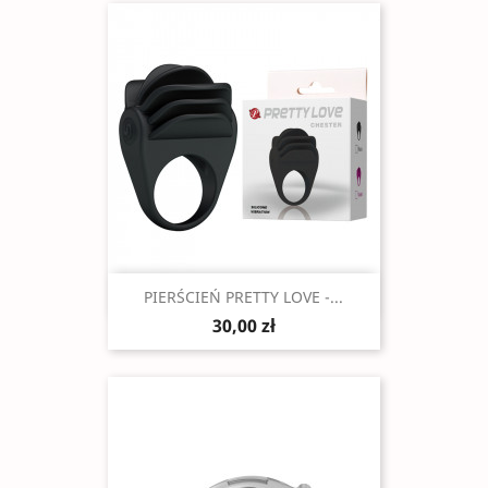
Szybki podgląd

PIERŚCIEŃ PRETTY LOVE -...
30,00 zł