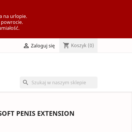
 na urlopie.
 powrocie.
umiałość.
shopping_cart

Koszyk
(0)
Zaloguj się
search
SOFT PENIS EXTENSION