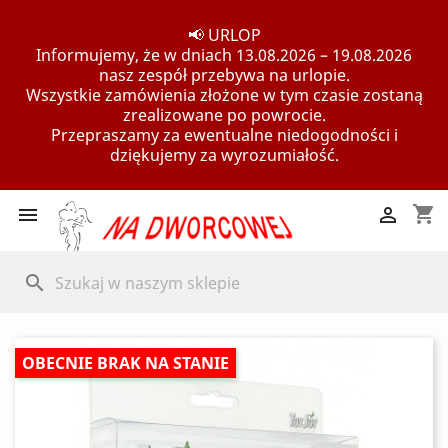
📢 URLOP
Informujemy, że w dniach 13.08.2026 – 19.08.2026
nasz zespół przebywa na urlopie.
Wszystkie zamówienia złożone w tym czasie zostaną
zrealizowane po powrocie.
Przepraszamy za ewentualne niedogodności i
dziękujemy za wyrozumiałość.
shopping_cart


search
OBECNIE BRAK NA STANIE