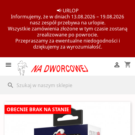
📢 URLOP
Informujemy, że w dniach 13.08.2026 – 19.08.2026
nasz zespół przebywa na urlopie.
Wszystkie zamówienia złożone w tym czasie zostaną
zrealizowane po powrocie.
Przepraszamy za ewentualne niedogodności i
dziękujemy za wyrozumiałość.
shopping_cart


search
OBECNIE BRAK NA STANIE