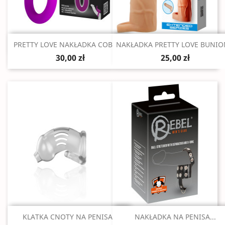
Szybki podgląd
Szybki podgląd


PRETTY LOVE NAKŁADKA COBRA...
NAKŁADKA PRETTY LOVE BUNION
30,00 zł
25,00 zł
Szybki podgląd
Szybki podgląd


KLATKA CNOTY NA PENISA...
NAKŁADKA NA PENISA...