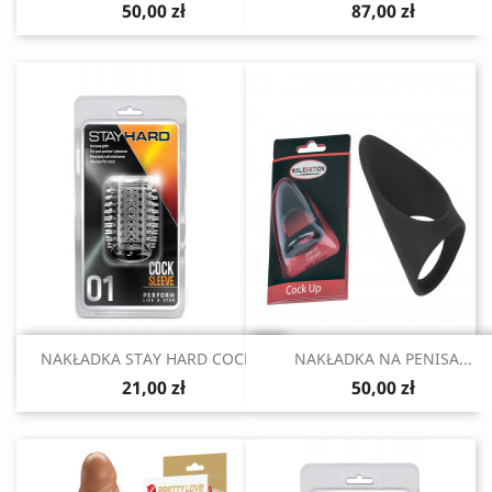
50,00 zł
87,00 zł
Szybki podgląd
Szybki podgląd


NAKŁADKA STAY HARD COCK...
NAKŁADKA NA PENISA...
21,00 zł
50,00 zł