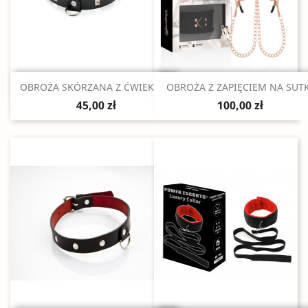
Szybki podgląd
Szybki podgląd


OBROŻA SKÓRZANA Z ĆWIEKAMI
OBROŻA Z ZAPIĘCIEM NA SUT
45,00 zł
100,00 zł