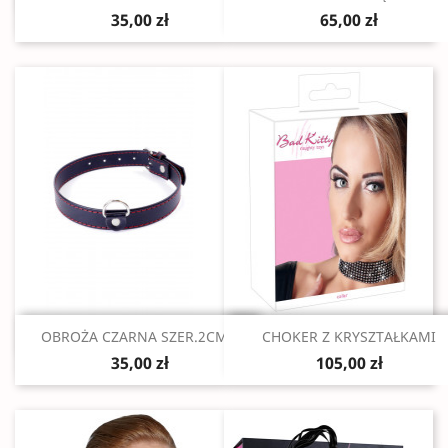
35,00 zł
65,00 zł
Szybki podgląd
Szybki podgląd


OBROŻA CZARNA SZER.2CM...
CHOKER Z KRYSZTAŁKAMI
35,00 zł
105,00 zł