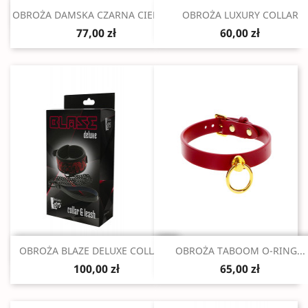
Szybki podgląd
Szybki podgląd


OBROŻA DAMSKA CZARNA CIENKA...
OBROŻA LUXURY COLLAR
77,00 zł
60,00 zł
Szybki podgląd
Szybki podgląd


OBROŻA BLAZE DELUXE COLLAR...
OBROŻA TABOOM O-RING...
100,00 zł
65,00 zł