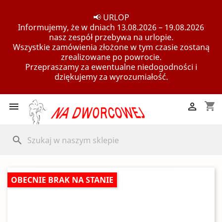
📢 URLOP
Informujemy, że w dniach 13.08.2026 – 19.08.2026
nasz zespół przebywa na urlopie.
Wszystkie zamówienia złożone w tym czasie zostaną
zrealizowane po powrocie.
Przepraszamy za ewentualne niedogodności i
dziękujemy za wyrozumiałość.
shopping_cart


search
OBECNIE BRAK NA STANIE