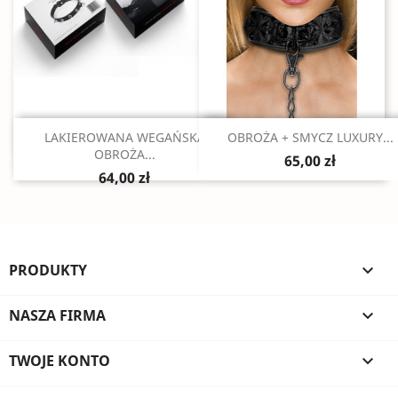
Szybki podgląd
Szybki podgląd


LAKIEROWANA WEGAŃSKA
OBROŻA + SMYCZ LUXURY...
OBROŻA...
65,00 zł
64,00 zł
PRODUKTY

NASZA FIRMA

TWOJE KONTO
