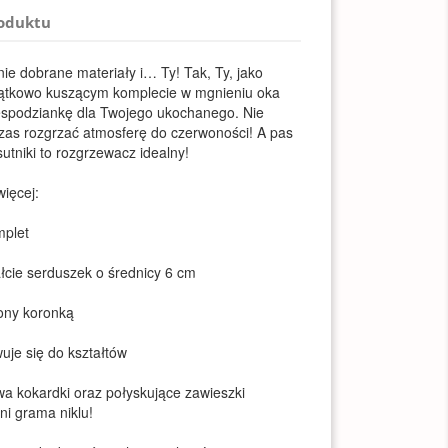
roduktu
jnie dobrane materiały i… Ty! Tak, Ty, jako
jątkowo kuszącym komplecie w mgnieniu oka
iespodziankę dla Twojego ukochanego. Nie
czas rozgrzać atmosferę do czerwoności! A pas
utniki to rozgrzewacz idealny!
ięcej:
mplet
ałcie serduszek o średnicy 6 cm
ony koronką
uje się do kształtów
a kokardki oraz połyskujące zawieszki
ni grama niklu!