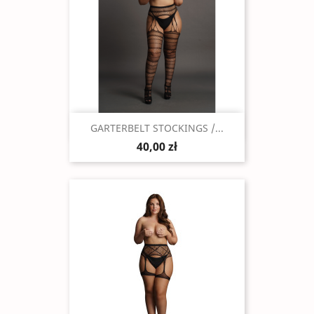
Szybki podgląd

GARTERBELT STOCKINGS /...
40,00 zł