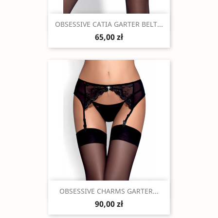
Szybki podgląd

OBSESSIVE CATIA GARTER BELT...
65,00 zł
Szybki podgląd

OBSESSIVE CHARMS GARTER...
90,00 zł