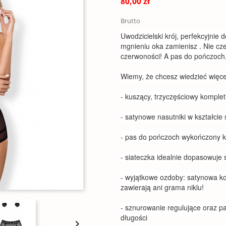
80,00 zł
Brutto
Uwodzicielski krój, perfekcyjni
mgnieniu oka zamienisz . Nie cze
czerwoności! A pas do pończoch, 
Wiemy, że chcesz wiedzieć więce
- kuszący, trzyczęściowy komplet
- satynowe nasutniki w kształcie
- pas do pończoch wykończony 
- siateczka idealnie dopasowuje 
- wyjątkowe ozdoby: satynowa ko
zawierają ani grama niklu!
- sznurowanie regulujące oraz p
długości
