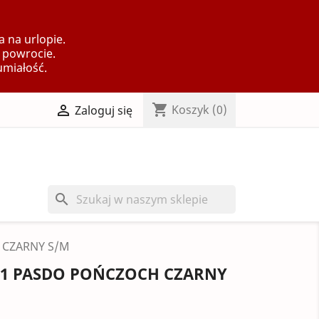
 na urlopie.
 powrocie.
umiałość.
shopping_cart

Koszyk
(0)
Zaloguj się
search
 CZARNY S/M
A 1 PASDO POŃCZOCH CZARNY