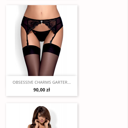
Szybki podgląd

OBSESSIVE CHARMS GARTER...
90,00 zł