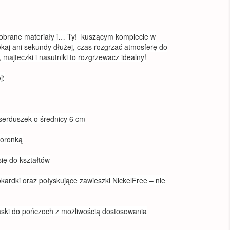
e dobrane materiały i… Ty! kuszącym komplecie w
kaj ani sekundy dłużej, czas rozgrzać atmosferę do
majteczki i nasutniki to rozgrzewacz idealny!
j:
 serduszek o średnicy 6 cm
koronką
się do kształtów
kardki oraz połyskujące zawieszki NickelFree – nie
aski do pończoch z możliwością dostosowania