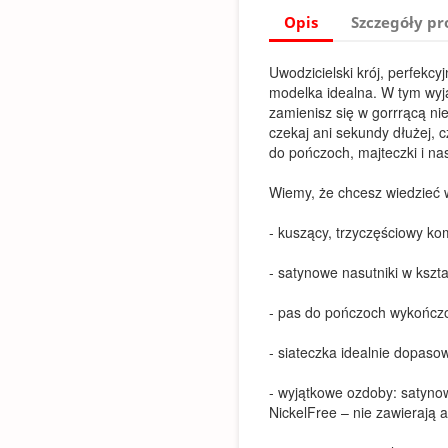
Opis
Szczegóły p
Uwodzicielski krój, perfekcy
modelka idealna. W tym wy
zamienisz się w gorrrącą n
czekaj ani sekundy dłużej, 
do pończoch, majteczki i nas
Wiemy, że chcesz wiedzieć w
- kuszący, trzyczęściowy ko
- satynowe nasutniki w kszt
- pas do pończoch wykończ
- siateczka idealnie dopasow
- wyjątkowe ozdoby: satynow
NickelFree – nie zawierają a