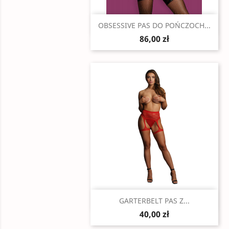
Szybki podgląd

OBSESSIVE PAS DO POŃCZOCH...
86,00 zł
Szybki podgląd

GARTERBELT PAS Z...
40,00 zł