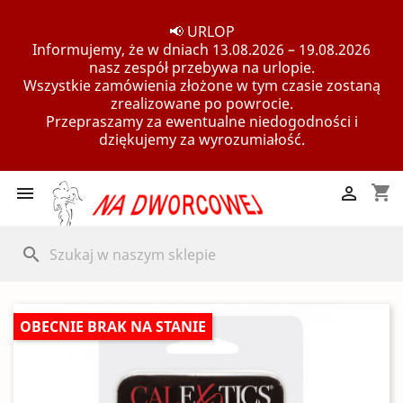
📢 URLOP
Informujemy, że w dniach 13.08.2026 – 19.08.2026
nasz zespół przebywa na urlopie.
Wszystkie zamówienia złożone w tym czasie zostaną
zrealizowane po powrocie.
Przepraszamy za ewentualne niedogodności i
dziękujemy za wyrozumiałość.
shopping_cart


search
OBECNIE BRAK NA STANIE