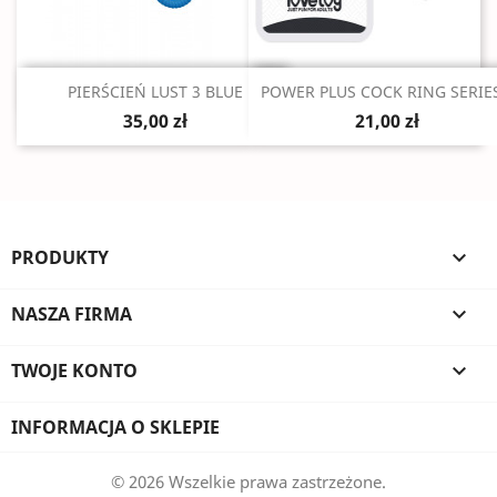
Szybki podgląd
Szybki podgląd


PIERŚCIEŃ LUST 3 BLUE
POWER PLUS COCK RING SERIES
35,00 zł
21,00 zł
PRODUKTY

NASZA FIRMA

TWOJE KONTO

INFORMACJA O SKLEPIE
© 2026 Wszelkie prawa zastrzeżone.