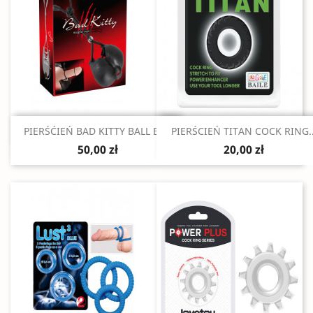
Szybki podgląd
Szybki podgląd


PIERŚĆIEŃ BAD KITTY BALL BAG
PIERŚCIEŃ TITAN COCK RING..
50,00 zł
20,00 zł