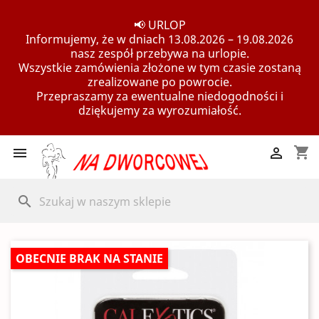
📢 URLOP
Informujemy, że w dniach 13.08.2026 – 19.08.2026
nasz zespół przebywa na urlopie.
Wszystkie zamówienia złożone w tym czasie zostaną
zrealizowane po powrocie.
Przepraszamy za ewentualne niedogodności i
dziękujemy za wyrozumiałość.
shopping_cart


search
OBECNIE BRAK NA STANIE