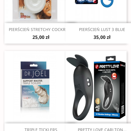
Szybki podgląd
Szybki podgląd


PIERŚCIEŃ STRETCHY COCKRING
PIERŚCIEŃ LUST 3 BLUE
25,00 zł
35,00 zł
Szybki podgląd
Szybki podgląd


TRIPLE TICKLERS
PRETTY LOVE CARLTON...