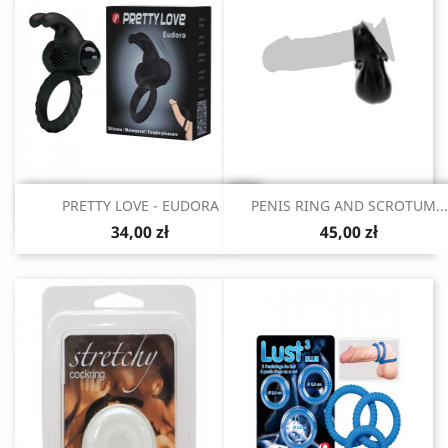
Szybki podgląd
Szybki podgląd


PRETTY LOVE - EUDORA
PENIS RING AND SCROTUM...
34,00 zł
45,00 zł