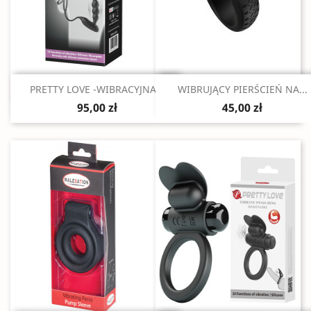
Szybki podgląd
Szybki podgląd


PRETTY LOVE -WIBRACYJNA...
WIBRUJĄCY PIERŚCIEŃ NA...
95,00 zł
45,00 zł