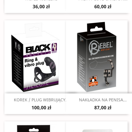
36,00 zł
60,00 zł
Szybki podgląd
Szybki podgląd


KOREK / PLUG WIBRUJĄCY...
NAKŁADKA NA PENISA...
100,00 zł
87,00 zł