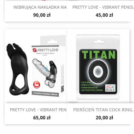
Szybki podgląd
Szybki podgląd


WIBRUJĄCA NAKŁADKA NA...
PRETTY LOVE - VIBRANT PENIS.
90,00 zł
45,00 zł
Szybki podgląd
Szybki podgląd


PRETTY LOVE - VIBRANT PENIS...
PIERŚCIEŃ TITAN COCK RING..
65,00 zł
20,00 zł