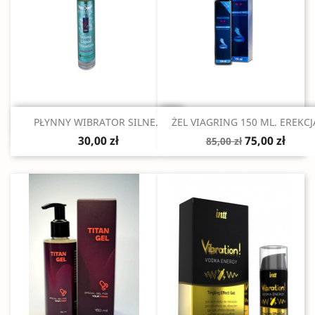
Szybki podgląd
Szybki podgląd


PŁYNNY WIBRATOR SILNE...
ŻEL VIAGRING 150 ML. EREKCJ
30,00 zł
75,00 zł
85,00 zł