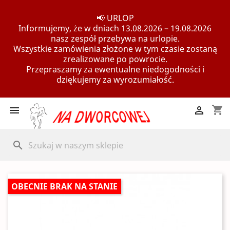
📢 URLOP
Informujemy, że w dniach 13.08.2026 – 19.08.2026
nasz zespół przebywa na urlopie.
Wszystkie zamówienia złożone w tym czasie zostaną
zrealizowane po powrocie.
Przepraszamy za ewentualne niedogodności i
dziękujemy za wyrozumiałość.
shopping_cart


search
OBECNIE BRAK NA STANIE