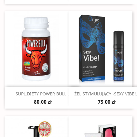
Szybki podgląd
Szybki podgląd


SUPL.DIETY POWER BULL...
ŻEL STYMULUJĄCY -SEXY VIBE!.
80,00 zł
75,00 zł