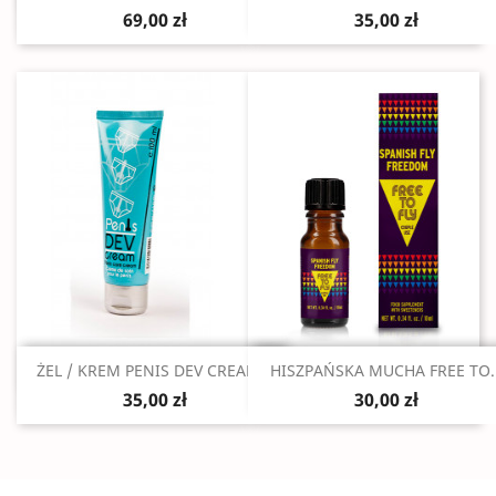
69,00 zł
35,00 zł
Szybki podgląd
Szybki podgląd


ŻEL / KREM PENIS DEV CREAM...
HISZPAŃSKA MUCHA FREE TO..
35,00 zł
30,00 zł