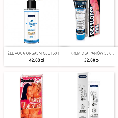
Szybki podgląd
Szybki podgląd


ŻEL AQUA ORGASM GEL 150 ML...
KREM DLA PANÓW SEX...
42,00 zł
32,00 zł