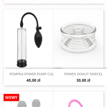
Szybki podgląd
Szybki podgląd


POMPKA POWER PUMP CLEAR
POWER DONUT DORCEL
40,00 zł
30,00 zł
NOWY