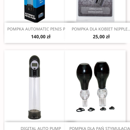
Szybki podgląd
Szybki podgląd


POMPKA AUTOMATIC PENIS PUMP
POMPKA DLA KOBIET NIPPLE..
140,00 zł
25,00 zł
Szybki podgląd
Szybki podgląd


DIGITAL AUTO PUMP
POMPKA DLA PAŃ STYMULACJA.