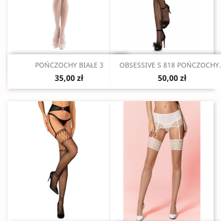
Szybki podgląd
Szybki podgląd


POŃCZOCHY BIAŁE 3
OBSESSIVE S 818 POŃCZOCHY.
35,00 zł
50,00 zł