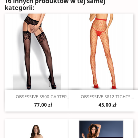
16 innych produktów w tej samej
kategorii:
Szybki podgląd
Szybki podgląd


OBSESSIVE S500 GARTER...
OBSESSIVE S812 TIGHTS...
77,00 zł
45,00 zł