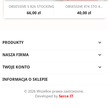
Szybki podgląd
Szybki podgląd


OBSESSIVE S 826 STOCKINGS...
OBSESSIVE 874 STO 4...
66,00 zł
40,00 zł
PRODUKTY

NASZA FIRMA

TWOJE KONTO

INFORMACJA O SKLEPIE
© 2026 Wszelkie prawa zastrzeżone.
Developed by
Serce IT