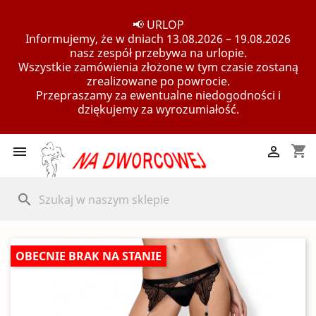
📢 URLOP
Informujemy, że w dniach 13.08.2026 – 19.08.2026
nasz zespół przebywa na urlopie.
Wszystkie zamówienia złożone w tym czasie zostaną
zrealizowane po powrocie.
Przepraszamy za ewentualne niedogodności i
dziękujemy za wyrozumiałość.
shopping_cart


search
OBECNIE BRAK NA STANIE