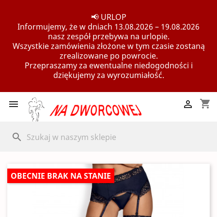
📢 URLOP
Informujemy, że w dniach 13.08.2026 – 19.08.2026
nasz zespół przebywa na urlopie.
Wszystkie zamówienia złożone w tym czasie zostaną
zrealizowane po powrocie.
Przepraszamy za ewentualne niedogodności i
dziękujemy za wyrozumiałość.
shopping_cart


search
OBECNIE BRAK NA STANIE