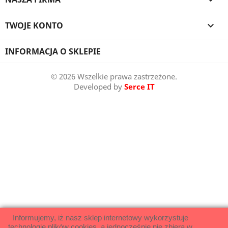

TWOJE KONTO

INFORMACJA O SKLEPIE
© 2026 Wszelkie prawa zastrzeżone.
Developed by
Serce IT
Informujemy, iż nasz sklep internetowy wykorzystuje
technologię plików cookies, a jednocześnie nie zbiera w