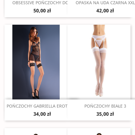
Szybki podgląd
Szybki podgląd


OBSESSIVE POŃCZOCHY DO...
OPASKA NA UDA CZARNA XXL
50,00 zł
42,00 zł
Szybki podgląd
Szybki podgląd


POŃCZOCHY GABRIELLA EROTICA...
POŃCZOCHY BIAŁE 3
34,00 zł
35,00 zł