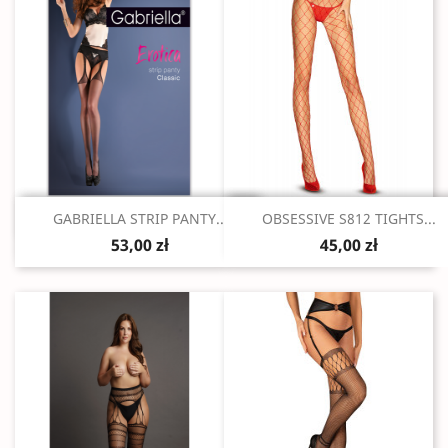
Szybki podgląd
Szybki podgląd


GABRIELLA STRIP PANTY...
OBSESSIVE S812 TIGHTS...
53,00 zł
45,00 zł