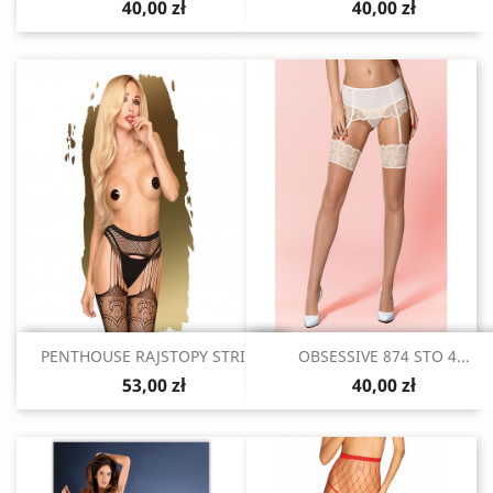
40,00 zł
40,00 zł
Szybki podgląd
Szybki podgląd


PENTHOUSE RAJSTOPY STRIP...
OBSESSIVE 874 STO 4...
53,00 zł
40,00 zł