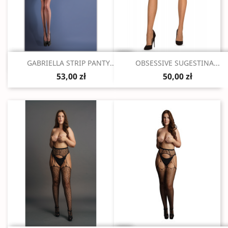
Szybki podgląd
Szybki podgląd


GABRIELLA STRIP PANTY...
OBSESSIVE SUGESTINA...
53,00 zł
50,00 zł