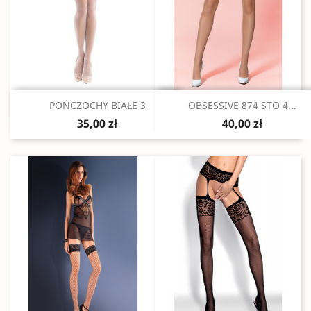
Szybki podgląd
Szybki podgląd


POŃCZOCHY BIAŁE 3
OBSESSIVE 874 STO 4...
35,00 zł
40,00 zł