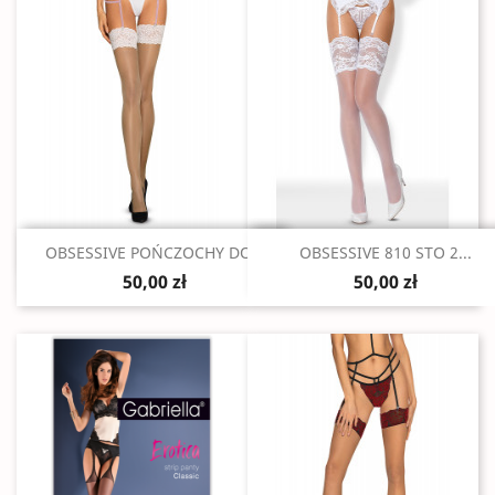
Szybki podgląd
Szybki podgląd


OBSESSIVE POŃCZOCHY DO...
OBSESSIVE 810 STO 2...
50,00 zł
50,00 zł