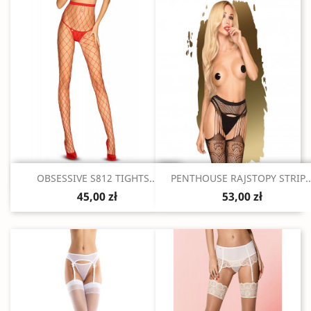
Szybki podgląd
Szybki podgląd


OBSESSIVE S812 TIGHTS...
PENTHOUSE RAJSTOPY STRIP..
45,00 zł
53,00 zł