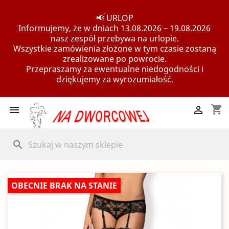
📢 URLOP
Informujemy, że w dniach 13.08.2026 – 19.08.2026
nasz zespół przebywa na urlopie.
Wszystkie zamówienia złożone w tym czasie zostaną
zrealizowane po powrocie.
Przepraszamy za ewentualne niedogodności i
dziękujemy za wyrozumiałość.
shopping_cart


search
OBECNIE BRAK NA STANIE