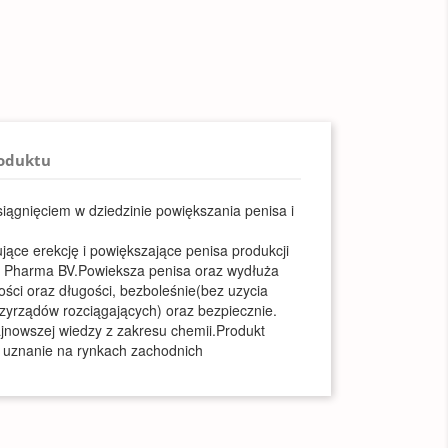
roduktu
iągnięciem w dziedzinie powiększania penisa i
ujące erekcję i powiększające penisa produkcji
o Pharma BV.Powieksza penisa oraz wydłuża
ości oraz długości, bezboleśnie(bez uzycia
zyrządów rozciągających) oraz bezpiecznie.
jnowszej wiedzy z zakresu chemii.Produkt
e uznanie na rynkach zachodnich