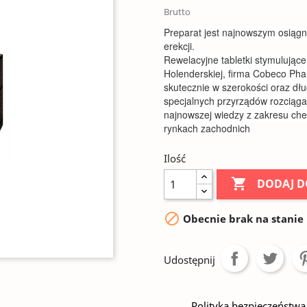
Brutto
Preparat jest najnowszym osiągn
erekcji.
Rewelacyjne tabletki stymulujące
Holenderskiej, firma Cobeco Ph
skutecznie w szerokości oraz dł
specjalnych przyrządów rozciąga
najnowszej wiedzy z zakresu che
rynkach zachodnich
Ilość

DODAJ D

Obecnie brak na stanie
Udostępnij
Polityka bezpieczeństwa