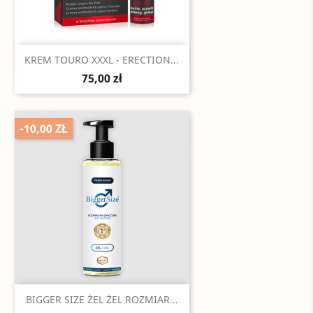
Szybki podgląd

KREM TOURO XXXL - ERECTION...
75,00 zł
-10,00 ZŁ
Szybki podgląd

BIGGER SIZE ŻEL ŻEL ROZMIAR...