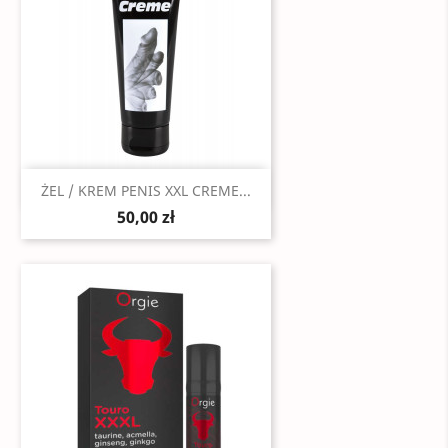
Szybki podgląd

ŻEL / KREM PENIS XXL CREME...
50,00 zł