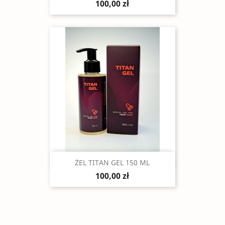
100,00 zł
Szybki podgląd

ŻEL TITAN GEL 150 ML
100,00 zł