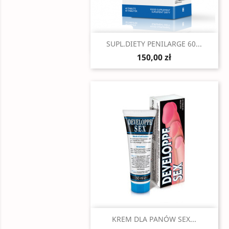
Szybki podgląd

SUPL.DIETY PENILARGE 60...
150,00 zł
Szybki podgląd

KREM DLA PANÓW SEX...