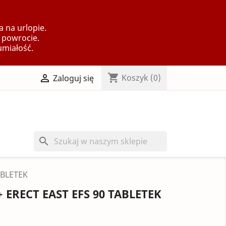
 na urlopie.
 powrocie.
umiałość.
shopping_cart

Koszyk
(0)
Zaloguj się
search
ABLETEK
+ ERECT EAST EFS 90 TABLETEK