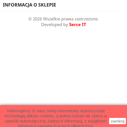
INFORMACJA O SKLEPIE
© 2026 Wszelkie prawa zastrzeżone.
Developed by
Serce IT
Informujemy, iż nasz sklep internetowy wykorzystuje
technologię plików cookies, a jednocześnie nie zbiera w
sposób automatyczny żadnych informacji, z wyjątkiem
zamknij
informacji zawartych w tych plikach (tzw.