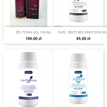
Szybki podgląd
Szybki podgląd


ŻEL TITAN GEL 150 ML
SUPL. DIETY BIG ERECTION 60.
100,00 zł
85,00 zł