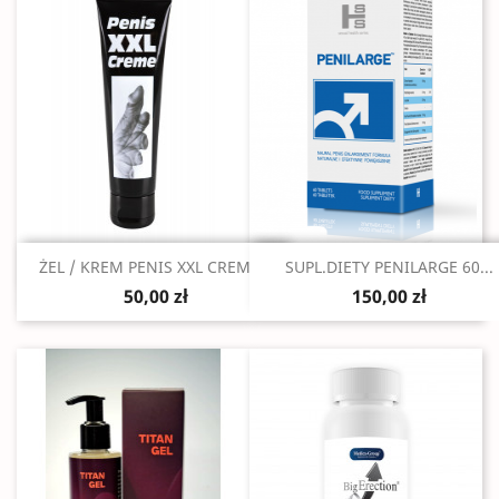
Szybki podgląd
Szybki podgląd


ŻEL / KREM PENIS XXL CREME...
SUPL.DIETY PENILARGE 60...
50,00 zł
150,00 zł