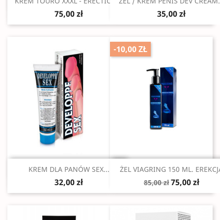
Szybki podgląd
Szybki podgląd


KREM TOURO XXXL - ERECTION...
ŻEL / KREM PENIS DEV CREAM.
75,00 zł
35,00 zł
-10,00 ZŁ
Szybki podgląd
Szybki podgląd


KREM DLA PANÓW SEX...
ŻEL VIAGRING 150 ML. EREKCJ
32,00 zł
75,00 zł
85,00 zł