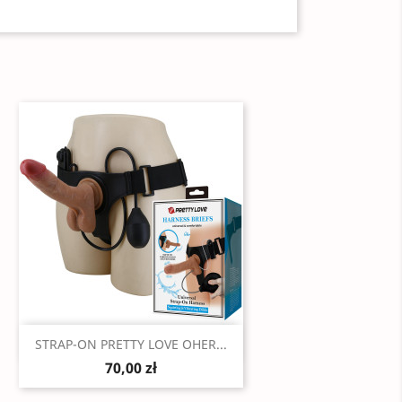
Szybki podgląd

STRAP-ON PRETTY LOVE OHER...
70,00 zł