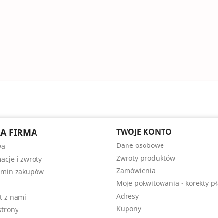
A FIRMA
TWOJE KONTO
Dane osobowe
wa
Zwroty produktów
acje i zwroty
Zamówienia
amin zakupów
Moje pokwitowania - korekty pł
Adresy
t z nami
Kupony
trony