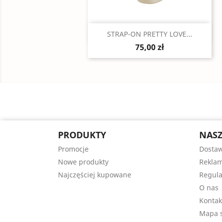
Szybki podgląd

STRAP-ON PRETTY LOVE...
75,00 zł
PRODUKTY
NASZ
Promocje
Dosta
Nowe produkty
Reklam
Najczęściej kupowane
Regul
O nas
Kontak
Mapa s