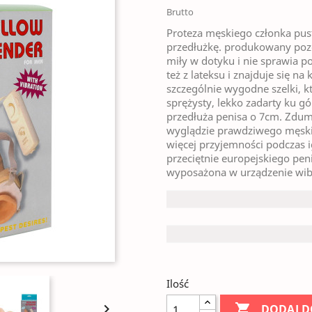
Brutto
Proteza męskiego członka pus
przedłużkę. produkowany pozost
miły w dotyku i nie sprawia p
też z lateksu i znajduje się 
szczególnie wygodne szelki, k
sprężysty, lekko zadarty ku g
przedłuża penisa o 7cm. Zdu
wyglądzie prawdziwego męskie
więcej przyjemności podczas i
przeciętnie europejskiego peni
wyposażona w urządzenie wibr
Ilość


DODAJ D