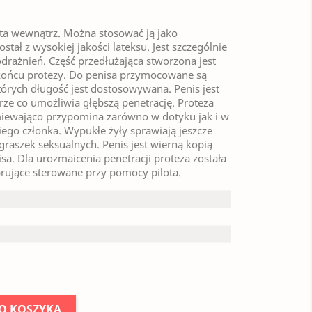
ta wewnątrz. Można stosować ją jako
ał z wysokiej jakości lateksu. Jest szczególnie
odrażnień. Część przedłużająca stworzona jest
na końcu protezy. Do penisa przymocowane są
tórych długość jest dostosowywana. Penis jest
órze co umożliwia głębszą penetrację. Proteza
miewająco przypomina zarówno w dotyku jak i w
go członka. Wypukłe żyły sprawiają jeszcze
graszek seksualnych. Penis jest wierną kopią
sa. Dla urozmaicenia penetracji proteza została
ujące sterowane przy pomocy pilota.
O KOSZYKA