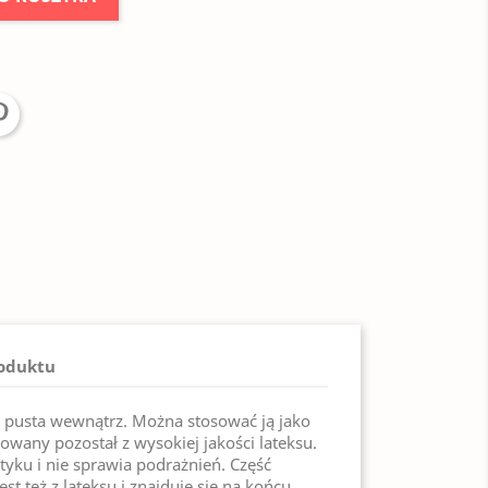
roduktu
 pusta wewnątrz. Można stosować ją jako
wany pozostał z wysokiej jakości lateksu.
otyku i nie sprawia podrażnień. Część
st też z lateksu i znajduje się na końcu