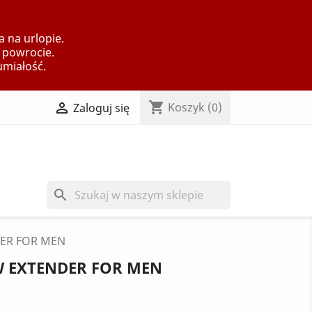
 na urlopie.
 powrocie.
umiałość.
shopping_cart

Koszyk
(0)
Zaloguj się
search
ER FOR MEN
 EXTENDER FOR MEN