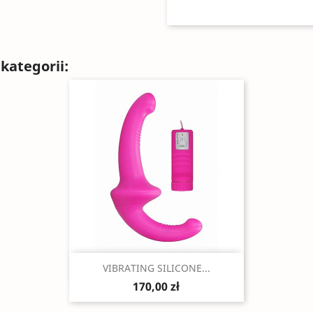
kategorii:
Szybki podgląd

VIBRATING SILICONE...
170,00 zł