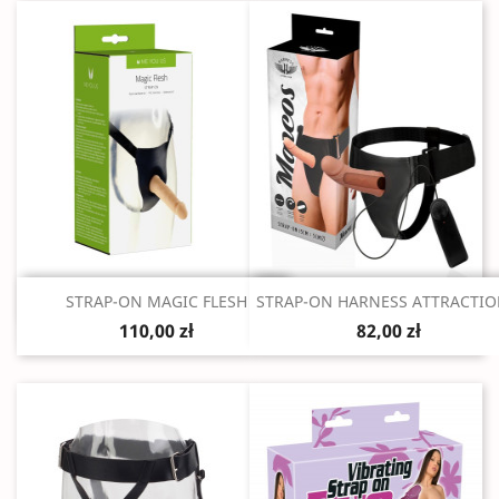
Szybki podgląd
Szybki podgląd


STRAP-ON MAGIC FLESH
STRAP-ON HARNESS ATTRACTION
110,00 zł
82,00 zł