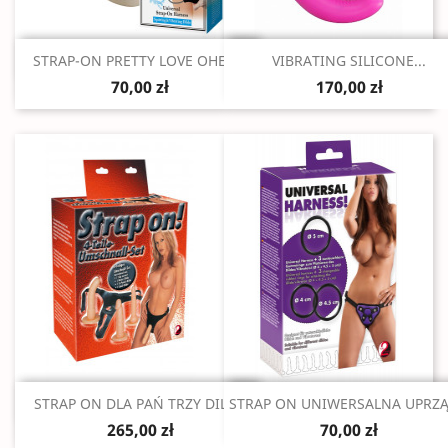
Szybki podgląd
Szybki podgląd


STRAP-ON PRETTY LOVE OHER...
VIBRATING SILICONE...
70,00 zł
170,00 zł
Szybki podgląd
Szybki podgląd


STRAP ON DLA PAŃ TRZY DILDA
STRAP ON UNIWERSALNA UPRZĄŻ
265,00 zł
70,00 zł