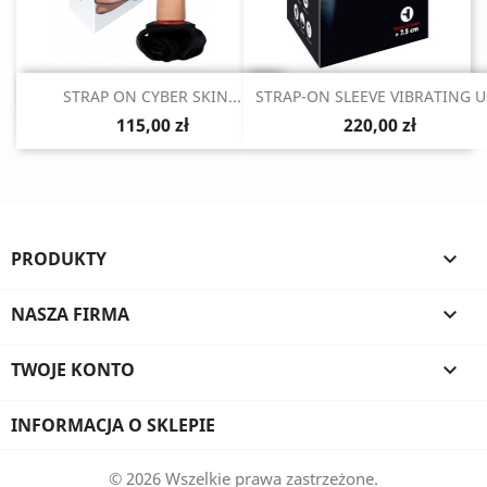
Szybki podgląd
Szybki podgląd


STRAP ON CYBER SKIN...
STRAP-ON SLEEVE VIBRATING U
115,00 zł
220,00 zł
PRODUKTY

NASZA FIRMA

TWOJE KONTO

INFORMACJA O SKLEPIE
© 2026 Wszelkie prawa zastrzeżone.