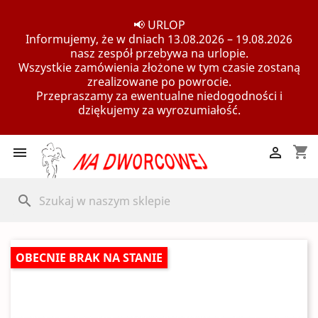
📢 URLOP
Informujemy, że w dniach 13.08.2026 – 19.08.2026
nasz zespół przebywa na urlopie.
Wszystkie zamówienia złożone w tym czasie zostaną
zrealizowane po powrocie.
Przepraszamy za ewentualne niedogodności i
dziękujemy za wyrozumiałość.
shopping_cart


search
OBECNIE BRAK NA STANIE