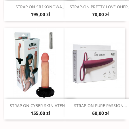
Szybki podgląd
Szybki podgląd


STRAP ON SILIKONOWA...
STRAP-ON PRETTY LOVE OHER.
195,00 zł
70,00 zł
Szybki podgląd
Szybki podgląd


STRAP ON CYBER SKIN ATENA...
STRAP-ON PURE PASSION...
155,00 zł
60,00 zł