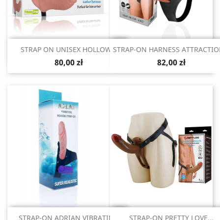
Szybki podgląd
Szybki podgląd


STRAP ON UNISEX HOLLOW...
STRAP-ON HARNESS ATTRACTION
80,00 zł
82,00 zł
Szybki podgląd
Szybki podgląd


STRAP-ON ADRIAN VIBRATING
STRAP-ON PRETTY LOVE...