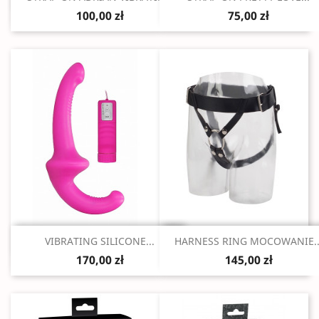
100,00 zł
75,00 zł
Szybki podgląd
Szybki podgląd


VIBRATING SILICONE...
HARNESS RING MOCOWANIE..
170,00 zł
145,00 zł