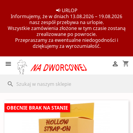
📢 URLOP
Informujemy, że w dniach 13.08.2026 – 19.08.2026
nasz zespół przebywa na urlopie.
Wszystkie zamówienia złożone w tym czasie zostaną
zrealizowane po powrocie.
Przepraszamy za ewentualne niedogodności i
dziękujemy za wyrozumiałość.
shopping_cart


search
OBECNIE BRAK NA STANIE