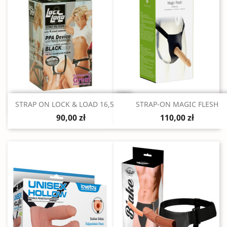
Szybki podgląd
Szybki podgląd


STRAP ON LOCK & LOAD 16,5 CM
STRAP-ON MAGIC FLESH
90,00 zł
110,00 zł