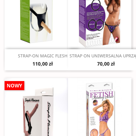
Szybki podgląd
Szybki podgląd


STRAP-ON MAGIC FLESH
STRAP ON UNIWERSALNA UPRZĄŻ
110,00 zł
70,00 zł
NOWY