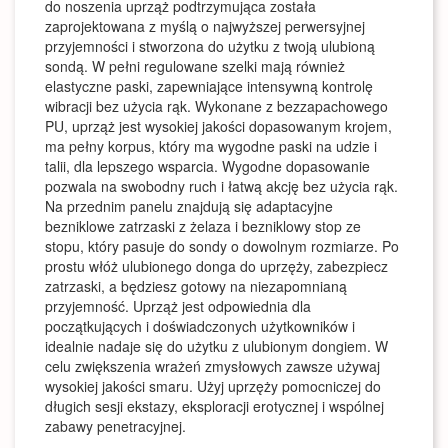
do noszenia uprząż podtrzymująca została
zaprojektowana z myślą o najwyższej perwersyjnej
przyjemności i stworzona do użytku z twoją ulubioną
sondą. W pełni regulowane szelki mają również
elastyczne paski, zapewniające intensywną kontrolę
wibracji bez użycia rąk. Wykonane z bezzapachowego
PU, uprząż jest wysokiej jakości dopasowanym krojem,
ma pełny korpus, który ma wygodne paski na udzie i
talii, dla lepszego wsparcia. Wygodne dopasowanie
pozwala na swobodny ruch i łatwą akcję bez użycia rąk.
Na przednim panelu znajdują się adaptacyjne
bezniklowe zatrzaski z żelaza i bezniklowy stop ze
stopu, który pasuje do sondy o dowolnym rozmiarze. Po
prostu włóż ulubionego donga do uprzęży, zabezpiecz
zatrzaski, a będziesz gotowy na niezapomnianą
przyjemność. Uprząż jest odpowiednia dla
początkujących i doświadczonych użytkowników i
idealnie nadaje się do użytku z ulubionym dongiem. W
celu zwiększenia wrażeń zmysłowych zawsze używaj
wysokiej jakości smaru. Użyj uprzęży pomocniczej do
długich sesji ekstazy, eksploracji erotycznej i wspólnej
zabawy penetracyjnej.