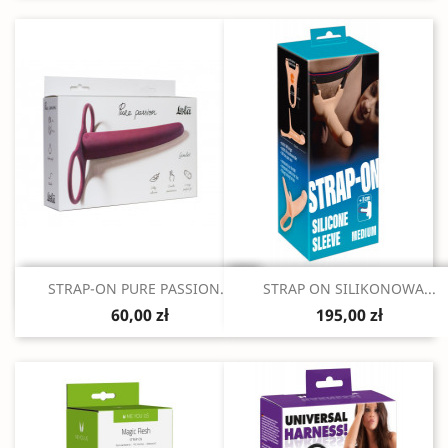
Szybki podgląd
Szybki podgląd


STRAP-ON PURE PASSION...
STRAP ON SILIKONOWA...
60,00 zł
195,00 zł