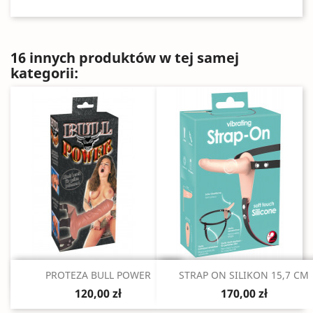
16 innych produktów w tej samej
kategorii:
Szybki podgląd
Szybki podgląd


PROTEZA BULL POWER
STRAP ON SILIKON 15,7 CM
120,00 zł
170,00 zł