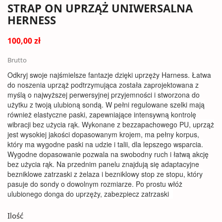
STRAP ON UPRZĄŻ UNIWERSALNA
HERNESS
100,00 zł
Brutto
Odkryj swoje najśmielsze fantazje dzięki uprzęży Harness. Łatwa
do noszenia uprząż podtrzymująca została zaprojektowana z
myślą o najwyższej perwersyjnej przyjemności i stworzona do
użytku z twoją ulubioną sondą. W pełni regulowane szelki mają
również elastyczne paski, zapewniające intensywną kontrolę
wibracji bez użycia rąk. Wykonane z bezzapachowego PU, uprząż
jest wysokiej jakości dopasowanym krojem, ma pełny korpus,
który ma wygodne paski na udzie i talii, dla lepszego wsparcia.
Wygodne dopasowanie pozwala na swobodny ruch i łatwą akcję
bez użycia rąk. Na przednim panelu znajdują się adaptacyjne
bezniklowe zatrzaski z żelaza i bezniklowy stop ze stopu, który
pasuje do sondy o dowolnym rozmiarze. Po prostu włóż
ulubionego donga do uprzęży, zabezpiecz zatrzaski
Ilość