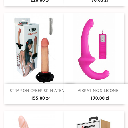
220,00 zł
70,00 zł
Szybki podgląd
Szybki podgląd


STRAP ON CYBER SKIN ATENA...
VIBRATING SILICONE...
155,00 zł
170,00 zł