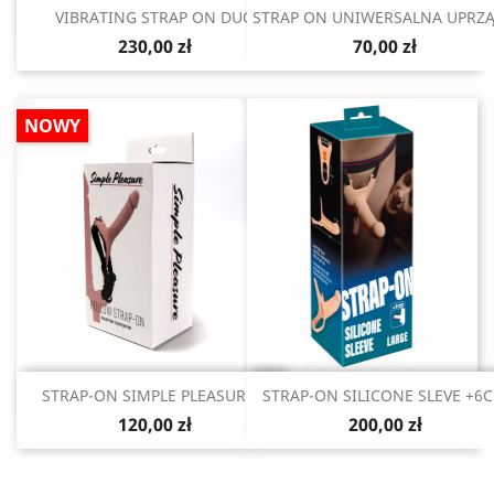
Szybki podgląd
Szybki podgląd


VIBRATING STRAP ON DUO
STRAP ON UNIWERSALNA UPRZĄŻ
230,00 zł
70,00 zł
NOWY
Szybki podgląd
Szybki podgląd


STRAP-ON SIMPLE PLEASURE...
STRAP-ON SILICONE SLEVE +6
120,00 zł
200,00 zł