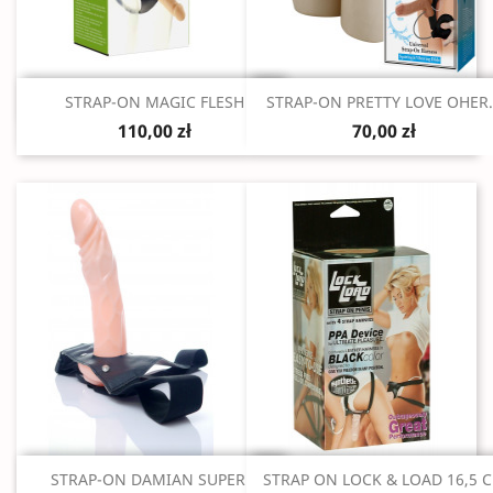
Szybki podgląd
Szybki podgląd


STRAP-ON MAGIC FLESH
STRAP-ON PRETTY LOVE OHER.
110,00 zł
70,00 zł
Szybki podgląd
Szybki podgląd


STRAP-ON DAMIAN SUPER...
STRAP ON LOCK & LOAD 16,5 