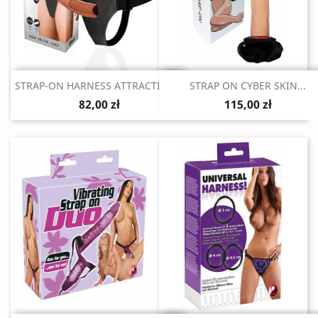
Szybki podgląd
Szybki podgląd


STRAP-ON HARNESS ATTRACTION...
STRAP ON CYBER SKIN...
82,00 zł
115,00 zł