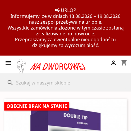
📢 URLOP
Informujemy, że w dniach 13.08.2026 – 19.08.2026
nasz zespół przebywa na urlopie.
Wszystkie zamówienia złożone w tym czasie zostaną
zrealizowane po powrocie.
Przepraszamy za ewentualne niedogodności i
dziękujemy za wyrozumiałość.
shopping_cart


search
OBECNIE BRAK NA STANIE