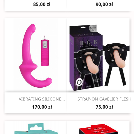
85,00 zł
90,00 zł
Szybki podgląd
Szybki podgląd


VIBRATING SILICONE...
STRAP-ON CAVELIER FLESH
170,00 zł
75,00 zł