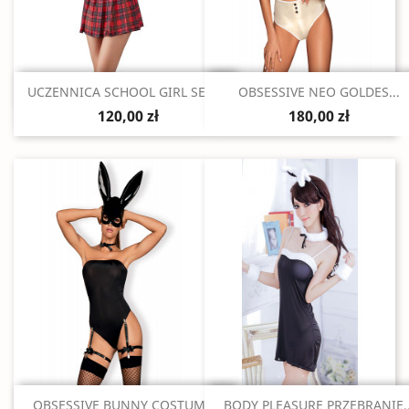
Szybki podgląd
Szybki podgląd


UCZENNICA SCHOOL GIRL SET M
OBSESSIVE NEO GOLDES...
120,00 zł
180,00 zł
Szybki podgląd
Szybki podgląd


OBSESSIVE BUNNY COSTUME...
BODY PLEASURE PRZEBRANIE..