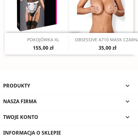
Szybki podgląd
Szybki podgląd


POKOJÓWKA XL
OBSESSIVE A710 MASK CZARN
155,00 zł
35,00 zł
PRODUKTY

NASZA FIRMA

TWOJE KONTO

INFORMACJA O SKLEPIE