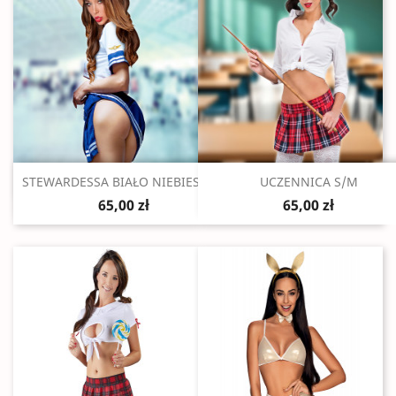
Szybki podgląd
Szybki podgląd


STEWARDESSA BIAŁO NIEBIESKA...
UCZENNICA S/M
65,00 zł
65,00 zł