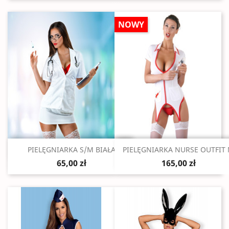
NOWY
Szybki podgląd
Szybki podgląd


PIELĘGNIARKA S/M BIAŁA
PIELĘGNIARKA NURSE OUTFIT
65,00 zł
165,00 zł