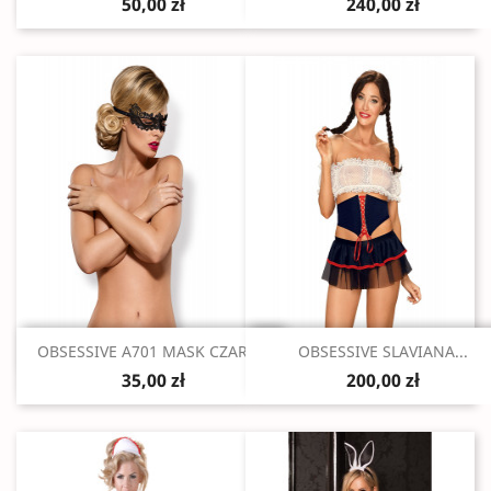
50,00 zł
240,00 zł
Szybki podgląd
Szybki podgląd


OBSESSIVE A701 MASK CZARNA
OBSESSIVE SLAVIANA...
35,00 zł
200,00 zł