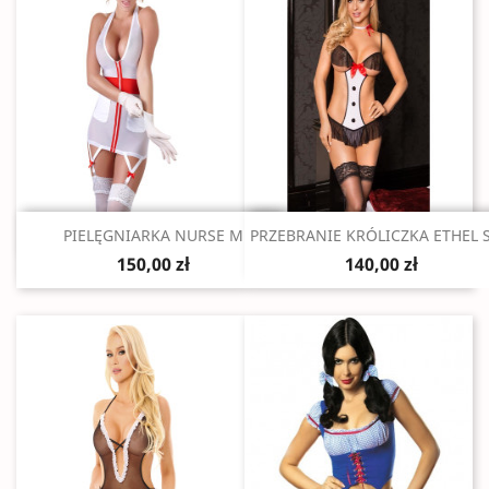
Szybki podgląd
Szybki podgląd


PIELĘGNIARKA NURSE M
PRZEBRANIE KRÓLICZKA ETHEL 
150,00 zł
140,00 zł