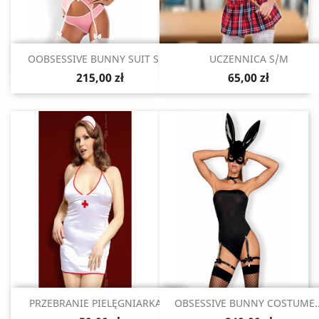
Szybki podgląd
Szybki podgląd


OOBSESSIVE BUNNY SUIT S/M
UCZENNICA S/M
215,00 zł
65,00 zł
Szybki podgląd
Szybki podgląd


PRZEBRANIE PIELĘGNIARKA...
OBSESSIVE BUNNY COSTUME..