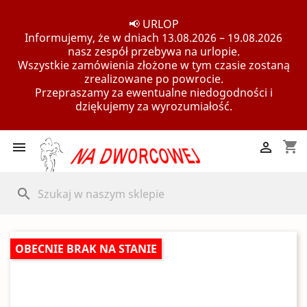
📢 URLOP
Informujemy, że w dniach 13.08.2026 – 19.08.2026
nasz zespół przebywa na urlopie.
Wszystkie zamówienia złożone w tym czasie zostaną
zrealizowane po powrocie.
Przepraszamy za ewentualne niedogodności i
dziękujemy za wyrozumiałość.
shopping_cart


search
OBECNIE BRAK NA STANIE