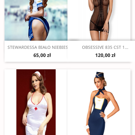
Szybki podgląd
Szybki podgląd


STEWARDESSA BIAŁO NIEBIESKA...
OBSESSIVE 835 CST 1...
65,00 zł
120,00 zł