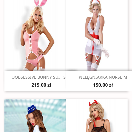
Szybki podgląd
Szybki podgląd


OOBSESSIVE BUNNY SUIT S/M
PIELĘGNIARKA NURSE M
215,00 zł
150,00 zł