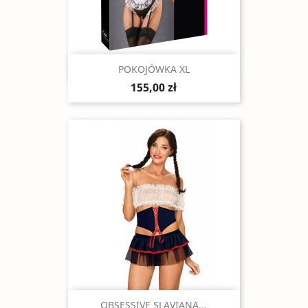
Szybki podgląd

POKOJÓWKA XL
155,00 zł
Szybki podgląd

OBSESSIVE SLAVIANA...