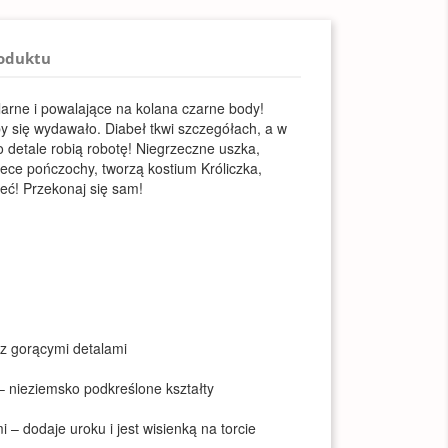
roduktu
larne i powalające na kolana czarne body!
by się wydawało. Diabeł tkwi szczegółach, a w
 detale robią robotę! Niegrzeczne uszka,
iece pończochy, tworzą kostium Króliczka,
eć! Przekonaj się sam!
 z gorącymi detalami
 nieziemsko podkreślone kształty
 – dodaje uroku i jest wisienką na torcie