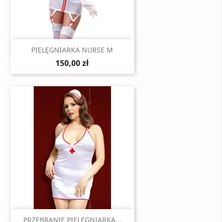
Szybki podgląd

PIELĘGNIARKA NURSE M
150,00 zł
Szybki podgląd

PRZEBRANIE PIELĘGNIARKA...