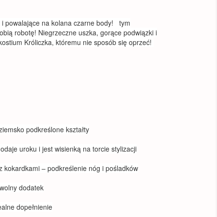
e i powalające na kolana czarne body! tym
obią robotę! Niegrzeczne uszka, gorące podwiązki i
kostium Króliczka, któremu nie sposób się oprzeć!
ziemsko podkreślone kształty
aje uroku i jest wisienką na torcie stylizacji
z kokardkami – podkreślenie nóg i pośladków
ywolny dodatek
ealne dopełnienie