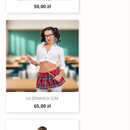
50,00 zł
Szybki podgląd

UCZENNICA S/M
65,00 zł