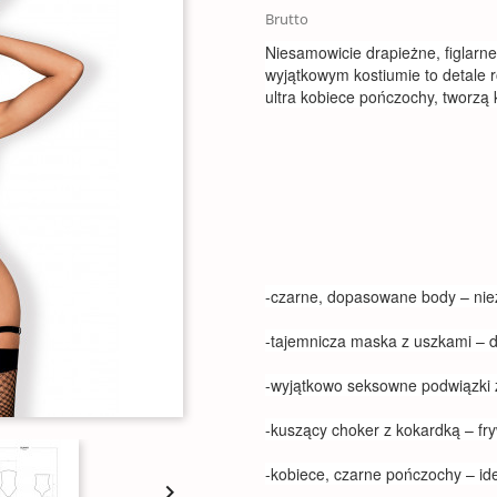
Brutto
Niesamowicie drapieżne, figlarn
wyjątkowym kostiumie to detale r
ultra kobiece pończochy, tworzą 
-czarne, dopasowane body – nie
-tajemnicza maska z uszkami – dod
-wyjątkowo seksowne podwiązki 
-kuszący choker z kokardką – fr
-kobiece, czarne pończochy – id
