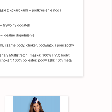
zki z kokardkami – podkreślenie nóg i
 – frywolny dodatek
– idealne dopełnienie
i, czarne body, choker, podwiązki i pończochy
eriały Multistretch (maska: 100% PVC; body:
choker: 100% poliester; podwiązki: 40% metal,