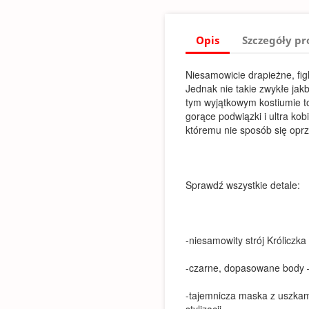
Opis
Szczegóły p
Niesamowicie drapieżne, fig
Jednak nie takie zwykłe jak
tym wyjątkowym kostiumie to
gorące podwiązki i ultra kob
któremu nie sposób się oprz
Sprawdź wszystkie detale:
-niesamowity strój Króliczka
-czarne, dopasowane body –
-tajemnicza maska z uszkami