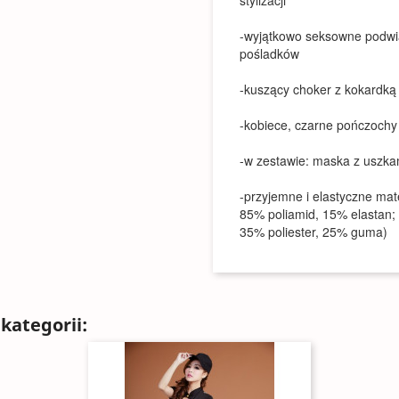
stylizacji
-wyjątkowo seksowne podwią
pośladków
-kuszący choker z kokardką
-kobiece, czarne pończochy 
-w zestawie: maska z uszkam
-przyjemne i elastyczne mat
85% poliamid, 15% elastan; 
35% poliester, 25% guma)
kategorii: