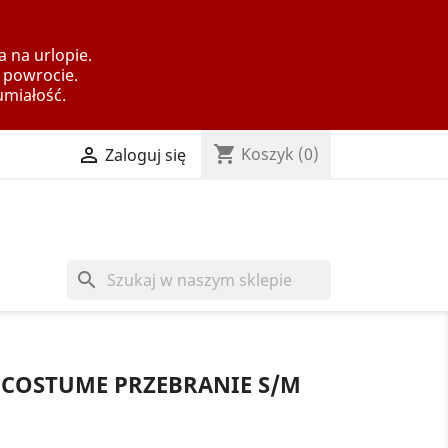
 na urlopie.
 powrocie.
umiałość.
shopping_cart

Koszyk
(0)
Zaloguj się
search
 COSTUME PRZEBRANIE S/M