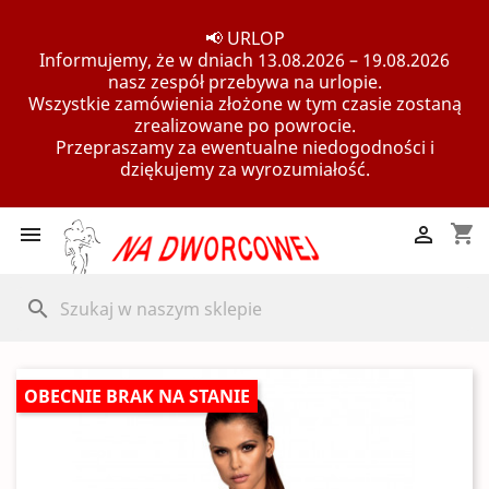
📢 URLOP
Informujemy, że w dniach 13.08.2026 – 19.08.2026
nasz zespół przebywa na urlopie.
Wszystkie zamówienia złożone w tym czasie zostaną
zrealizowane po powrocie.
Przepraszamy za ewentualne niedogodności i
dziękujemy za wyrozumiałość.
shopping_cart


search
OBECNIE BRAK NA STANIE