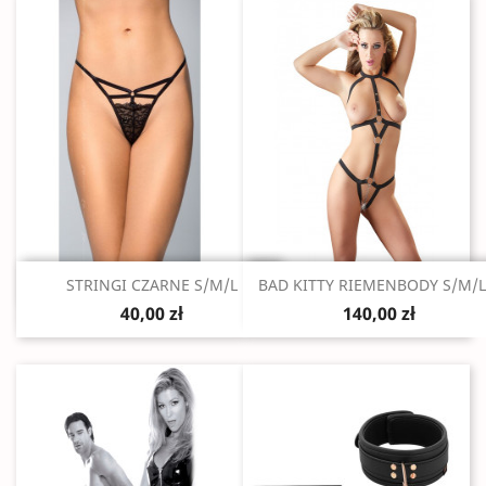
Szybki podgląd
Szybki podgląd


STRINGI CZARNE S/M/L
BAD KITTY RIEMENBODY S/M/L.
40,00 zł
140,00 zł