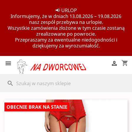
📢 URLOP
Informujemy, że w dniach 13.08.2026 – 19.08.2026
nasz zespół przebywa na urlopie.
Wszystkie zamówienia złożone w tym czasie zostaną
zrealizowane po powrocie.
Przepraszamy za ewentualne niedogodności i
dziękujemy za wyrozumiałość.
shopping_cart


search
OBECNIE BRAK NA STANIE