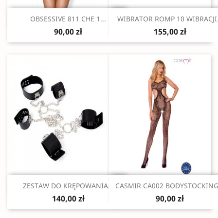
Szybki podgląd
Szybki podgląd


OBSESSIVE 811 CHE 1...
WIBRATOR ROMP 10 WIBRACJI.
90,00 zł
155,00 zł
Szybki podgląd
Szybki podgląd


ZESTAW DO KRĘPOWANIA...
CASMIR CA002 BODYSTOCKING.
140,00 zł
90,00 zł