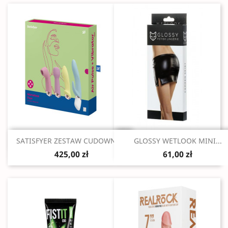
Szybki podgląd
Szybki podgląd


SATISFYER ZESTAW CUDOWNA...
GLOSSY WETLOOK MINI...
425,00 zł
61,00 zł