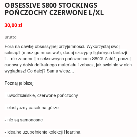
OBSESSIVE S800 STOCKINGS
POŃCZOCHY CZERWONE L/XL
30,00 zł
Brutto
Pora na dawkę obsessyjnej przyjemności. Wykorzystaj swój
seksapil (masz go mnóstwo!), dodaj szczyptę figlarnych fantazji
i… nie zapomnij o seksownych pończochach S800! Załóż, poczuj
cudowny dotyk delikatnego materiału i zobacz, jak świetnie w nich
wyglądasz! Co dalej? Sama wiesz…
Poznaj je bliżej:
- uwodzicielskie, czerwone pończochy
- elastyczny pasek na górze
- nie są samonośne
- idealne uzupełnienie kolekcji Heartina