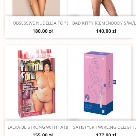
Szybki podgląd
Szybki podgląd


OBSESSIVE NUDELLIA TOP I...
BAD KITTY RIEMENBODY S/M/L.
180,00 zł
140,00 zł
Szybki podgląd
Szybki podgląd


LALKA BE STRONG WITH FATIMA...
SATISFYER TWIRLING DELIGHT.
155,00 zł
177,00 zł