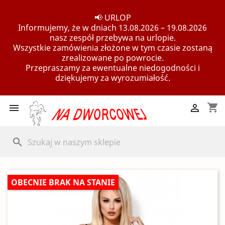
📢 URLOP
Informujemy, że w dniach 13.08.2026 – 19.08.2026
nasz zespół przebywa na urlopie.
Wszystkie zamówienia złożone w tym czasie zostaną
zrealizowane po powrocie.
Przepraszamy za ewentualne niedogodności i
dziękujemy za wyrozumiałość.
shopping_cart


search
OBECNIE BRAK NA STANIE