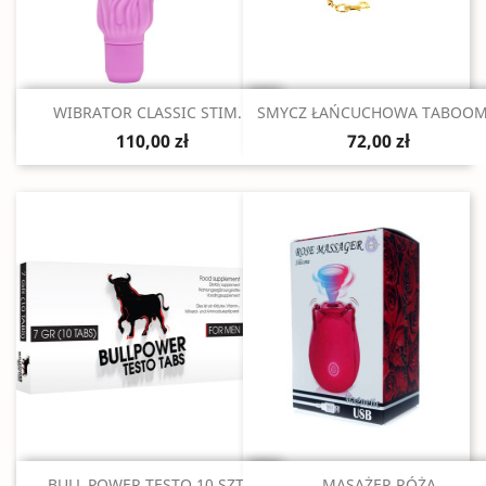
Szybki podgląd
Szybki podgląd


WIBRATOR CLASSIC STIM...
SMYCZ ŁAŃCUCHOWA TABOOM.
110,00 zł
72,00 zł
Szybki podgląd
Szybki podgląd


BULL POWER TESTO 10 SZT...
MASAŻER RÓŻA