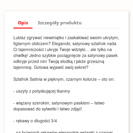
Opis
Szczegóły produktu
Lubisz zgrywać niewiniątko i zaskakiwać swoim ukrytym,
figlarnym obliczem? Elegancki, satynowy szlafrok nada
Ci tajemniczości i ukryje Twoje wdzięki… ale tylko na
chwilkę! Jedno szybkie pociągnięcie za satynowy pasek
odkryje przed nim Twoją słodką i jakże grzeszną
tajemnicę. Gotowa wyjawić swój sekret?
Szlafrok Satinia w pięknym, czarnym kolorze – oto on:
- uszyty z połyskującej tkaniny
- wiązany szerokim, satynowym paskiem – łatwo
dopasować do sylwetki i łatwo zdjąć!
- rękawy o długości 3/4
- na brzegach rękawów eleganckie wstawki z czarnej