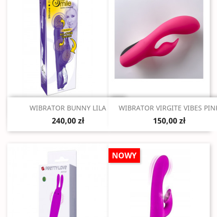
Szybki podgląd
Szybki podgląd


WIBRATOR BUNNY LILA
WIBRATOR VIRGITE VIBES PIN
240,00 zł
150,00 zł
NOWY