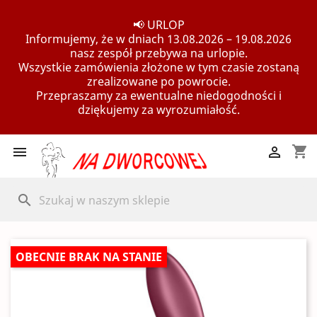
📢 URLOP
Informujemy, że w dniach 13.08.2026 – 19.08.2026
nasz zespół przebywa na urlopie.
Wszystkie zamówienia złożone w tym czasie zostaną
zrealizowane po powrocie.
Przepraszamy za ewentualne niedogodności i
dziękujemy za wyrozumiałość.
shopping_cart


search
OBECNIE BRAK NA STANIE