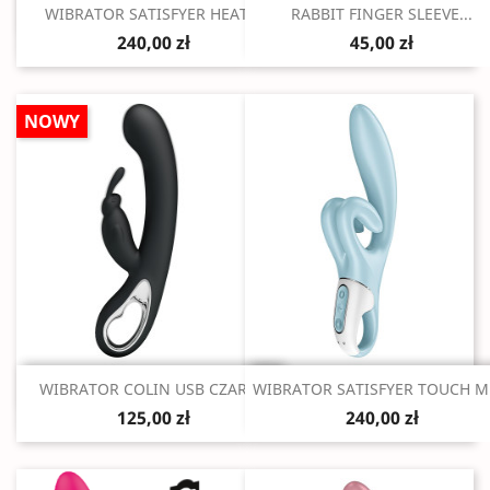
Szybki podgląd
Szybki podgląd


WIBRATOR SATISFYER HEAT...
RABBIT FINGER SLEEVE...
240,00 zł
45,00 zł
NOWY
Szybki podgląd
Szybki podgląd


WIBRATOR COLIN USB CZARNY
WIBRATOR SATISFYER TOUCH ME
125,00 zł
240,00 zł