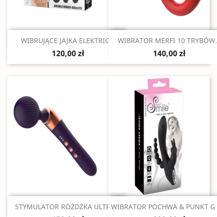
Szybki podgląd
Szybki podgląd


WIBRUJĄCE JAJKA ELEKTRIC...
WIBRATOR MERFI 10 TRYBÓW..
120,00 zł
140,00 zł
Szybki podgląd
Szybki podgląd


STYMULATOR RÓŻDŻKA ULTRA...
WIBRATOR POCHWA & PUNKT G &