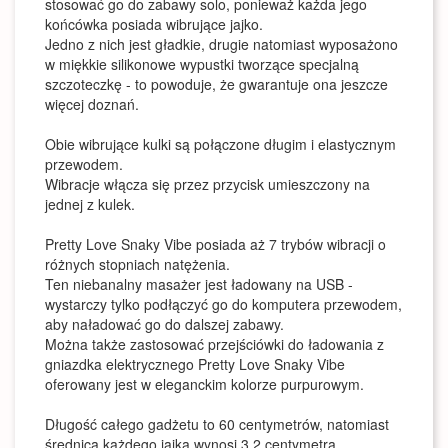
stosować go do zabawy solo, ponieważ każda jego
końcówka posiada wibrujące jajko.
Jedno z nich jest gładkie, drugie natomiast wyposażono
w miękkie silikonowe wypustki tworzące specjalną
szczoteczkę - to powoduje, że gwarantuje ona jeszcze
więcej doznań.
Obie wibrujące kulki są połączone długim i elastycznym
przewodem.
Wibracje włącza się przez przycisk umieszczony na
jednej z kulek.
Pretty Love Snaky Vibe posiada aż 7 trybów wibracji o
różnych stopniach natężenia.
Ten niebanalny masażer jest ładowany na USB -
wystarczy tylko podłączyć go do komputera przewodem,
aby naładować go do dalszej zabawy.
Można także zastosować przejściówki do ładowania z
gniazdka elektrycznego Pretty Love Snaky Vibe
oferowany jest w eleganckim kolorze purpurowym.
Długość całego gadżetu to 60 centymetrów, natomiast
średnica każdego jajka wynosi 3,2 centymetra.