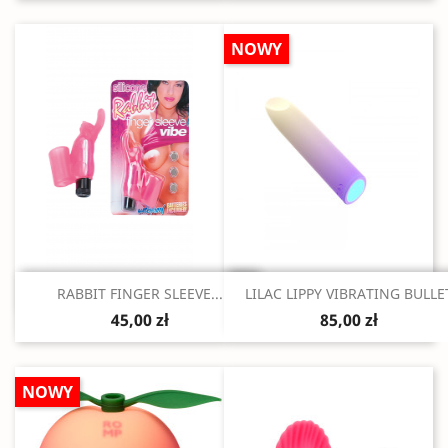
NOWY
Szybki podgląd
Szybki podgląd


RABBIT FINGER SLEEVE...
LILAC LIPPY VIBRATING BULLE
45,00 zł
85,00 zł
NOWY