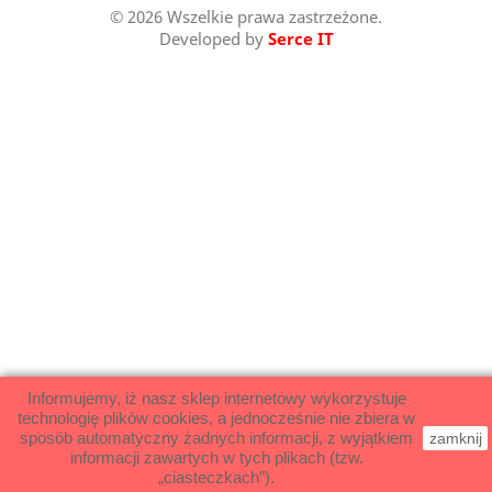
© 2026 Wszelkie prawa zastrzeżone.
Developed by
Serce IT
Informujemy, iż nasz sklep internetowy wykorzystuje
technologię plików cookies, a jednocześnie nie zbiera w
sposób automatyczny żadnych informacji, z wyjątkiem
zamknij
informacji zawartych w tych plikach (tzw.
„ciasteczkach”).