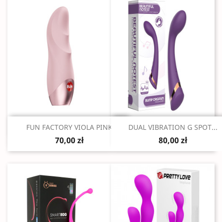
Szybki podgląd
Szybki podgląd


FUN FACTORY VIOLA PINK
DUAL VIBRATION G SPOT...
70,00 zł
80,00 zł