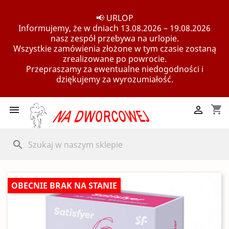
📢 URLOP
Informujemy, że w dniach 13.08.2026 – 19.08.2026
nasz zespół przebywa na urlopie.
Wszystkie zamówienia złożone w tym czasie zostaną
zrealizowane po powrocie.
Przepraszamy za ewentualne niedogodności i
dziękujemy za wyrozumiałość.
shopping_cart


search
OBECNIE BRAK NA STANIE