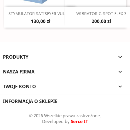
Szybki podgląd
Szybki podgląd


STYMULATOR SATISFYER VULVA...
WIBRATOR G-SPOT FLEX 3
130,00 zł
200,00 zł
PRODUKTY

NASZA FIRMA

TWOJE KONTO

INFORMACJA O SKLEPIE
© 2026 Wszelkie prawa zastrzeżone.
Developed by
Serce IT