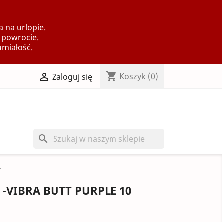
 na urlopie.
 powrocie.
umiałość.
shopping_cart

Koszyk
(0)
Zaloguj się
search
I
 -VIBRA BUTT PURPLE 10