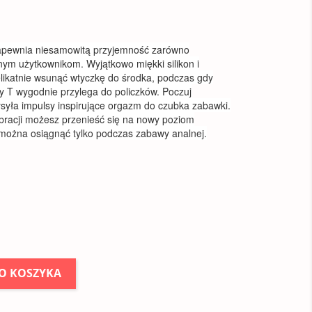
zapewnia niesamowitą przyjemność zarówno
nym użytkownikom. Wyjątkowo miękki silikon i
ikatnie wsunąć wtyczkę do środka, podczas gdy
ry T wygodnie przylega do policzków. Poczuj
wysyła impulsy inspirujące orgazm do czubka zabawki.
ibracji możesz przenieść się na nowy poziom
 można osiągnąć tylko podczas zabawy analnej.
O KOSZYKA