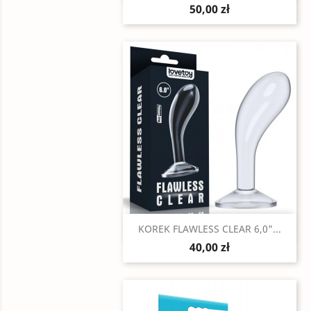
50,00 zł
Szybki podgląd

KOREK FLAWLESS CLEAR 6,0"...
40,00 zł