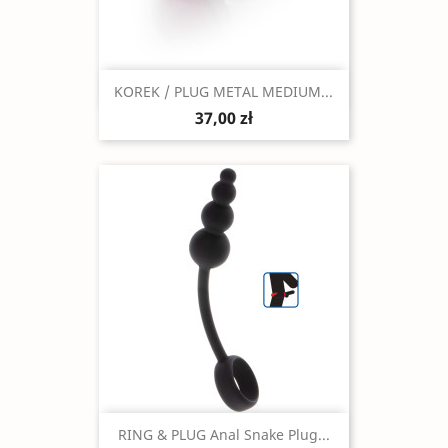
Szybki podgląd

KOREK / PLUG METAL MEDIUM...
37,00 zł
Szybki podgląd

RING & PLUG Anal Snake Plug...