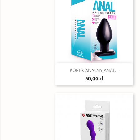
Szybki podgląd

KOREK ANALNY ANAL...
50,00 zł