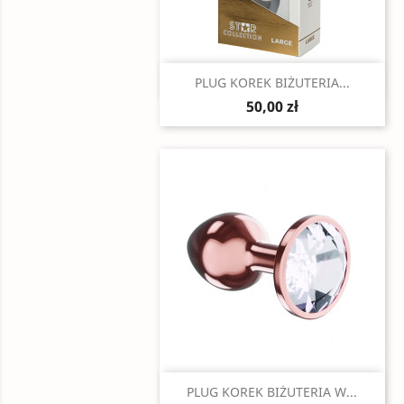
Szybki podgląd

PLUG KOREK BIŻUTERIA...
50,00 zł
Szybki podgląd

PLUG KOREK BIŻUTERIA W...