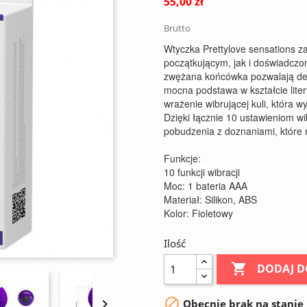
55,00 zł
Brutto
Wtyczka Prettylove sensations 
początkującym, jak i doświadczo
zwężana końcówka pozwalają del
mocna podstawa w kształcie lite
wrażenie wibrującej kuli, która 
Dzięki łącznie 10 ustawieniom w
pobudzenia z doznaniami, które
Funkcje:
10 funkcji wibracji
Moc: 1 bateria AAA
Materiał: Silikon, ABS
Kolor: Fioletowy
Ilość

DODAJ D


Obecnie brak na stanie