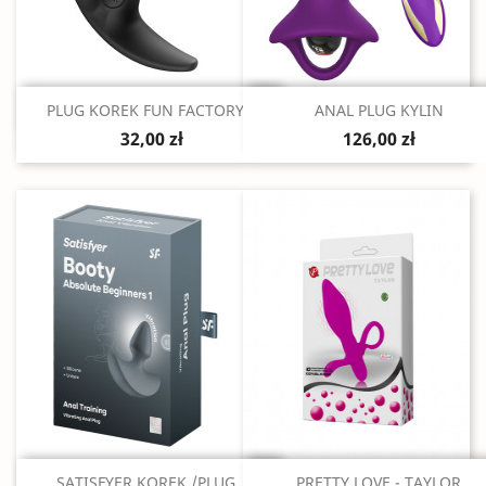
Szybki podgląd
Szybki podgląd


PLUG KOREK FUN FACTORY...
ANAL PLUG KYLIN
32,00 zł
126,00 zł
Szybki podgląd
Szybki podgląd


SATISFYER KOREK /PLUG...
PRETTY LOVE - TAYLOR