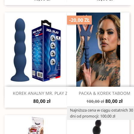
-20,00 ZŁ
Szybki podgląd
Szybki podgląd


KOREK ANALNY MR. PLAY Z...
PACKA & KOREK TABOOM
80,00 zł
80,00 zł
100,00 zł
Najniższa cena w ciągu ostatnich 30
dni od promocji: 100.00 zł