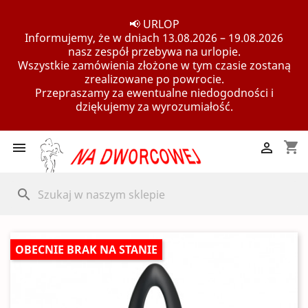
📢 URLOP
Informujemy, że w dniach 13.08.2026 – 19.08.2026
nasz zespół przebywa na urlopie.
Wszystkie zamówienia złożone w tym czasie zostaną
zrealizowane po powrocie.
Przepraszamy za ewentualne niedogodności i
dziękujemy za wyrozumiałość.
shopping_cart


search
OBECNIE BRAK NA STANIE