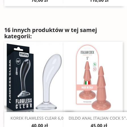
70,00 zł
110,00 zł
16 innych produktów w tej samej
kategorii:
Szybki podgląd
Szybki podgląd


KOREK FLAWLESS CLEAR 6,0"...
DILDO ANAL ITALIAN COCK 5".
40,00 zł
45,00 zł