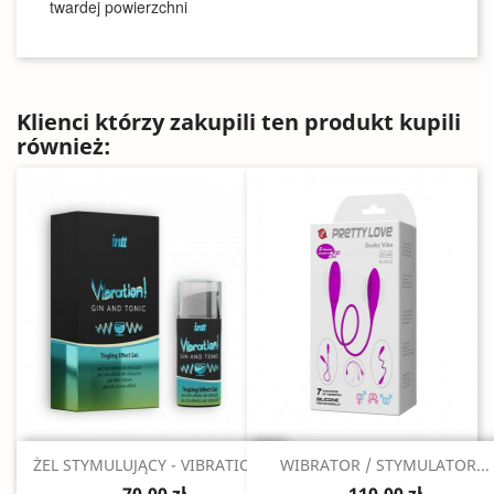
twardej powierzchni
Klienci którzy zakupili ten produkt kupili
również:
Szybki podgląd
Szybki podgląd


ŻEL STYMULUJĄCY - VIBRATION...
WIBRATOR / STYMULATOR...