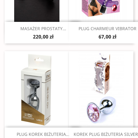
Szybki podgląd
Szybki podgląd


MASAŻER PROSTATY...
PLUG CHARMEUR VIBRATOR
220,00 zł
67,00 zł
Szybki podgląd
Szybki podgląd


PLUG KOREK BIŻUTERIA...
KOREK PLUG BIŻUTERIA SILVER.