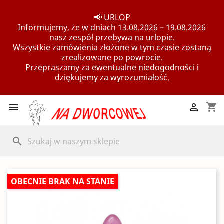
📢 URLOP
Informujemy, że w dniach 13.08.2026 – 19.08.2026
nasz zespół przebywa na urlopie.
Wszystkie zamówienia złożone w tym czasie zostaną
zrealizowane po powrocie.
Przepraszamy za ewentualne niedogodności i
dziękujemy za wyrozumiałość.
shopping_cart


search
OBECNIE BRAK NA STANIE