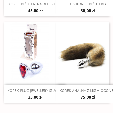
Szybki podgląd
Szybki podgląd


KOREK BIŻUTERIA GOLD BUTT...
PLUG KOREK BIŻUTERIA...
45,00 zł
50,00 zł
Szybki podgląd
Szybki podgląd


KOREK-PLUG JEWELLERY SILVER...
KOREK ANALNY Z LISIM OGON
35,00 zł
75,00 zł