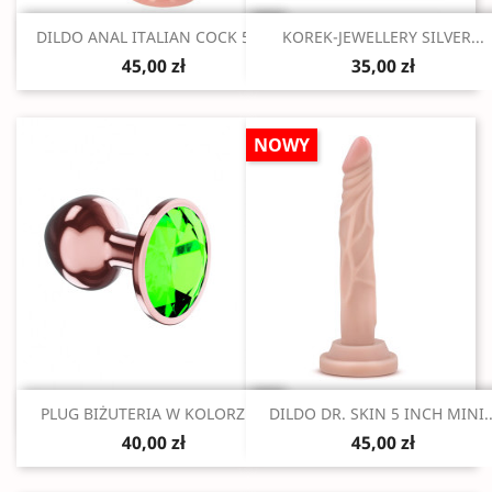
Szybki podgląd
Szybki podgląd


DILDO ANAL ITALIAN COCK 5"...
KOREK-JEWELLERY SILVER...
45,00 zł
35,00 zł
NOWY
Szybki podgląd
Szybki podgląd


PLUG BIŻUTERIA W KOLORZE...
DILDO DR. SKIN 5 INCH MINI..
40,00 zł
45,00 zł