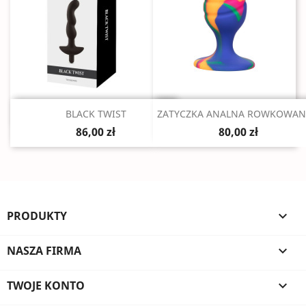
Szybki podgląd
Szybki podgląd


BLACK TWIST
ZATYCZKA ANALNA ROWKOWANA
86,00 zł
80,00 zł
PRODUKTY

NASZA FIRMA

TWOJE KONTO
