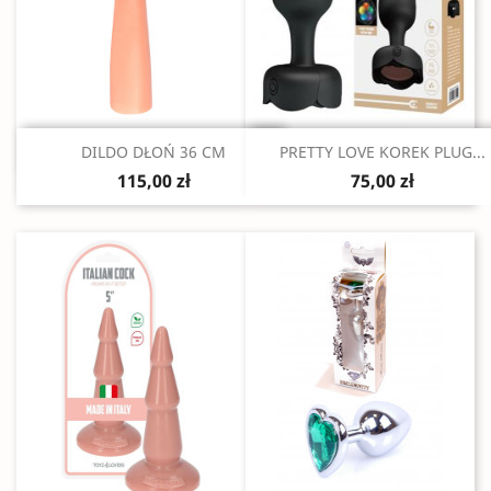
Szybki podgląd
Szybki podgląd


DILDO DŁOŃ 36 CM
PRETTY LOVE KOREK PLUG...
115,00 zł
75,00 zł