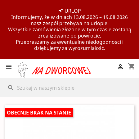
📢 URLOP
Informujemy, że w dniach 13.08.2026 – 19.08.2026
nasz zespół przebywa na urlopie.
Wszystkie zamówienia złożone w tym czasie zostaną
zrealizowane po powrocie.
Przepraszamy za ewentualne niedogodności i
dziękujemy za wyrozumiałość.
shopping_cart


search
OBECNIE BRAK NA STANIE