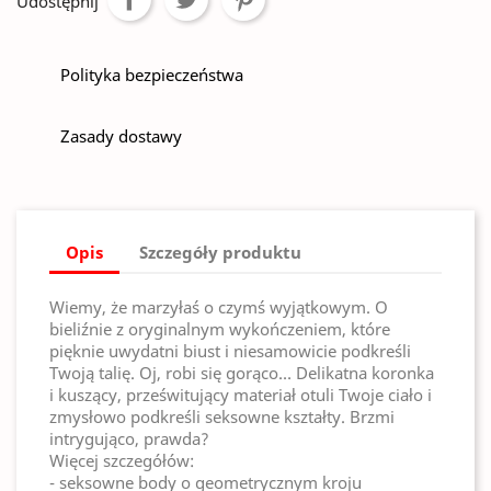
Udostępnij
Polityka bezpieczeństwa
Zasady dostawy
Opis
Szczegóły produktu
Wiemy, że marzyłaś o czymś wyjątkowym. O
bieliźnie z oryginalnym wykończeniem, które
pięknie uwydatni biust i niesamowicie podkreśli
Twoją talię. Oj, robi się gorąco… Delikatna koronka
i kuszący, prześwitujący materiał otuli Twoje ciało i
zmysłowo podkreśli seksowne kształty. Brzmi
intrygująco, prawda?
Więcej szczegółów:
- seksowne body o geometrycznym kroju