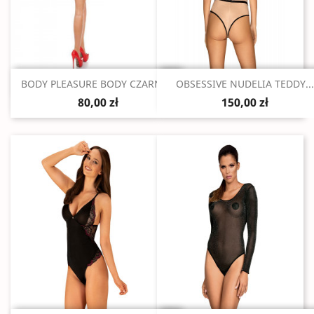
Szybki podgląd
Szybki podgląd


BODY PLEASURE BODY CZARNE L
OBSESSIVE NUDELIA TEDDY...
80,00 zł
150,00 zł