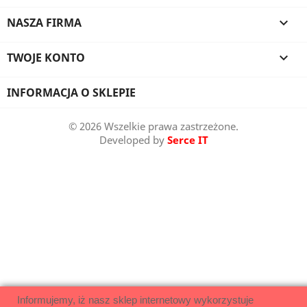
NASZA FIRMA

TWOJE KONTO

INFORMACJA O SKLEPIE
© 2026 Wszelkie prawa zastrzeżone.
Developed by
Serce IT
Informujemy, iż nasz sklep internetowy wykorzystuje