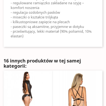
- regulowane ramiączko zakładane na szyję –
komfort noszenia
- regulacja ozdobnych pasków
- miseczki o kształcie trójkąta
- kilkustopniowe zapięcie na plecach
- paseczki są aksamitne, przyjemne w dotyku
- prześwitujący, lekki materiał (90% poliamid, 10%
elastan)
16 innych produktów w tej samej
kategorii: