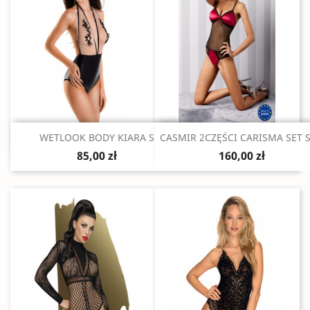
Szybki podgląd
Szybki podgląd


WETLOOK BODY KIARA S
CASMIR 2CZĘŚCI CARISMA SET 
85,00 zł
160,00 zł