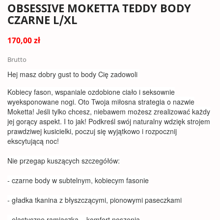
OBSESSIVE MOKETTA TEDDY BODY
CZARNE L/XL
170,00 zł
Brutto
Hej masz dobry gust to body Cię zadowoli
Kobiecy fason, wspaniale ozdobione ciało i seksownie
wyeksponowane nogi. Oto Twoja miłosna strategia o nazwie
Moketta! Jeśli tylko chcesz, niebawem możesz zrealizować każdy
jej gorący aspekt. I to jak! Podkreśl swój naturalny wdzięk strojem
prawdziwej kusicielki, poczuj się wyjątkowo i rozpocznij
ekscytującą noc!
Nie przegap kuszących szczegółów:
- czarne body w subtelnym, kobiecym fasonie
- gładka tkanina z błyszczącymi, pionowymi paseczkami
- elastyczne ramiączka – komfort noszenia