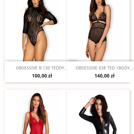
Szybki podgląd
Szybki podgląd


OBSESSIVE B 130 TEDDY...
OBSESSIVE 838 TED 1BODY...
100,00 zł
140,00 zł