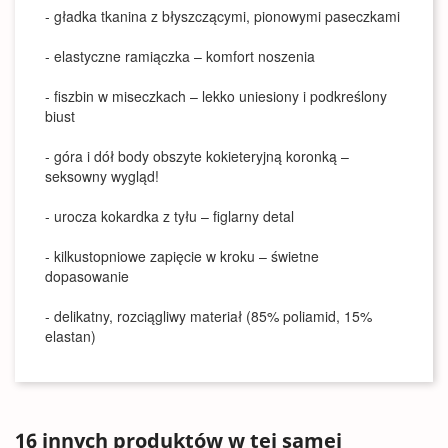
- gładka tkanina z błyszczącymi, pionowymi paseczkami
- elastyczne ramiączka – komfort noszenia
- fiszbin w miseczkach – lekko uniesiony i podkreślony
biust
- góra i dół body obszyte kokieteryjną koronką –
seksowny wygląd!
- urocza kokardka z tyłu – figlarny detal
- kilkustopniowe zapięcie w kroku – świetne
dopasowanie
- delikatny, rozciągliwy materiał (85% poliamid, 15%
elastan)
16 innych produktów w tej samej