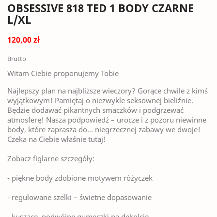
OBSESSIVE 818 TED 1 BODY CZARNE
L/XL
120,00 zł
Brutto
Witam Ciebie proponujemy Tobie
Najlepszy plan na najbliższe wieczory? Gorące chwile z kimś
wyjątkowym! Pamiętaj o niezwykle seksownej bieliźnie.
Będzie dodawać pikantnych smaczków i podgrzewać
atmosferę! Nasza podpowiedź – urocze i z pozoru niewinne
body, które zaprasza do… niegrzecznej zabawy we dwoje!
Czeka na Ciebie właśnie tutaj!
Zobacz figlarne szczegóły:
- piękne body zdobione motywem różyczek
- regulowane szelki – świetne dopasowanie
- kuszące, podwójne gumeczki na dekolcie