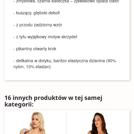
- zmysłowa, czarna siateczka – zjawiskowo oplata ciało!
- kuszący, głęboki dekolt
- z przodu zadziorny wzór
- z tyłu wyjątkowy motyw skrzydeł
- pikantny otwarty krok
- delikatna w dotyku, bardzo elastyczna dzianina (90%
nylon, 10% elastan)
16 innych produktów w tej samej
kategorii: