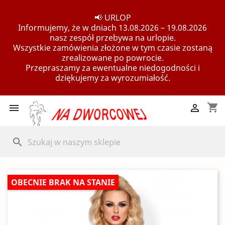
📢 URLOP
Informujemy, że w dniach 13.08.2026 – 19.08.2026
nasz zespół przebywa na urlopie.
Wszystkie zamówienia złożone w tym czasie zostaną
zrealizowane po powrocie.
Przepraszamy za ewentualne niedogodności i
dziękujemy za wyrozumiałość.
shopping_cart


search
OBECNIE BRAK NA STANIE