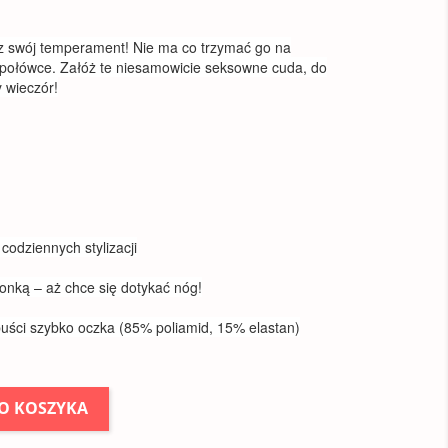
z swój temperament! Nie ma co trzymać go na
 połówce. Załóż te niesamowicie seksowne cuda, do
y wieczór!
 codziennych stylizacji
onką – aż chce się dotykać nóg!
 puści szybko oczka (85% poliamid, 15% elastan)
O KOSZYKA