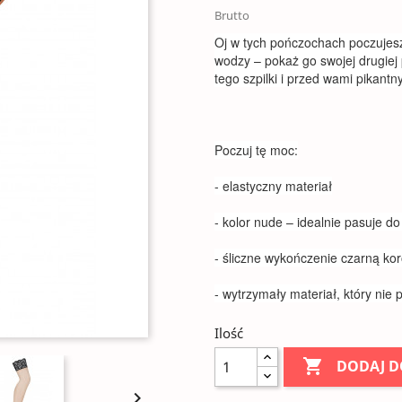
Brutto
Oj w tych pończochach poczujes
wodzy – pokaż go swojej drugiej
tego szpilki i przed wami pikantn
Poczuj tę moc:
- elastyczny materiał
- kolor nude – idealnie pasuje do
- śliczne wykończenie czarną kor
- wytrzymały materiał, który nie
Ilość

DODAJ D
