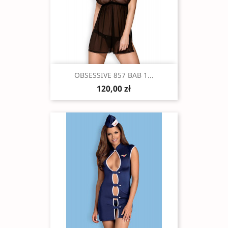
Szybki podgląd

OBSESSIVE 857 BAB 1...
120,00 zł