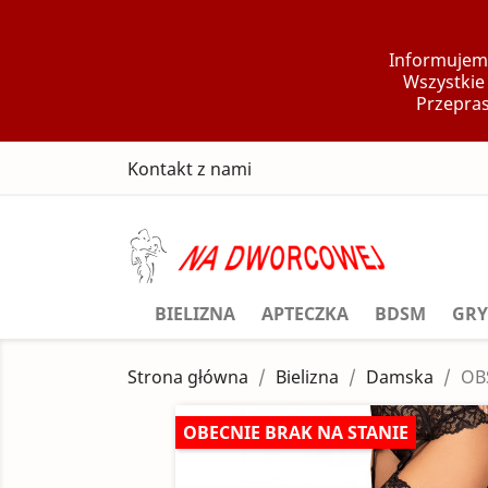
Informujemy
Wszystkie
Przepras
Kontakt z nami
BIELIZNA
APTECZKA
BDSM
GRY
Strona główna
Bielizna
Damska
OB
OBECNIE BRAK NA STANIE