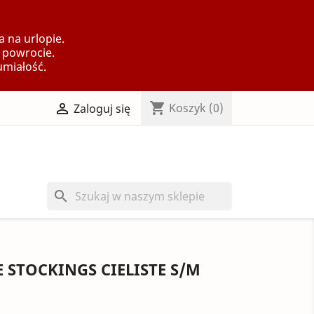
 na urlopie.
 powrocie.
umiałość.
shopping_cart

Koszyk
(0)
Zaloguj się
search
E STOCKINGS CIELISTE S/M