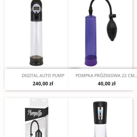
Szybki podgląd
Szybki podgląd


DIGITAL AUTO PUMP
POMPKA PRÓŻNIOWA 22 CM..
240,00 zł
40,00 zł