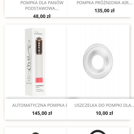
Szybki podgląd
Szybki podgląd


POMPKA DLA PANÓW
POMPKA PRÓŻNIOWA AIR...
PODSTAWOWA...
135,00 zł
48,00 zł
Szybki podgląd
Szybki podgląd


AUTOMATYCZNA POMPKA 8...
USZCZELKA DO POMPKI DLA..
145,00 zł
10,00 zł