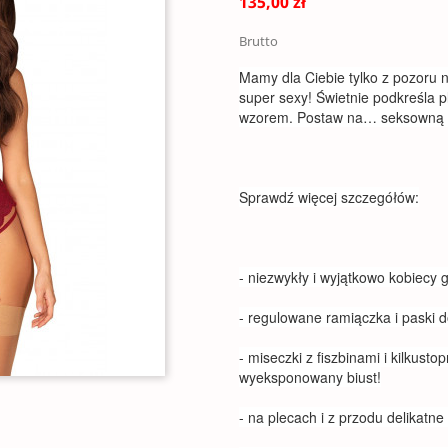
135,00 zł
Brutto
Mamy dla Ciebie tylko z pozoru ni
super sexy! Świetnie podkreśla p
wzorem. Postaw na… seksowną k
Sprawdź więcej szczegółów:
- niezwykły i wyjątkowo kobiecy 
- regulowane ramiączka i paski
- miseczki z fiszbinami i kilkust
wyeksponowany biust!
- na plecach i z przodu delikatne