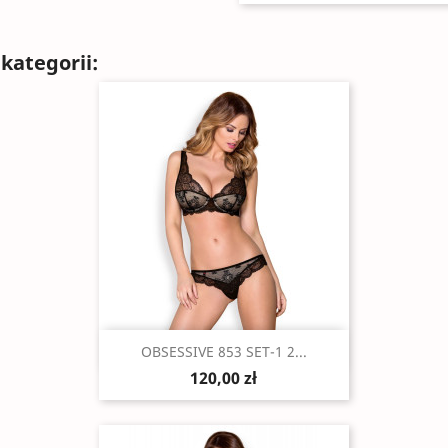
kategorii:
Szybki podgląd

OBSESSIVE 853 SET-1 2...
120,00 zł