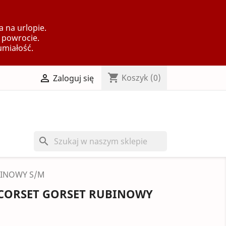
 na urlopie.
 powrocie.
umiałość.
shopping_cart

Koszyk
(0)
Zaloguj się
search
BINOWY S/M
A CORSET GORSET RUBINOWY