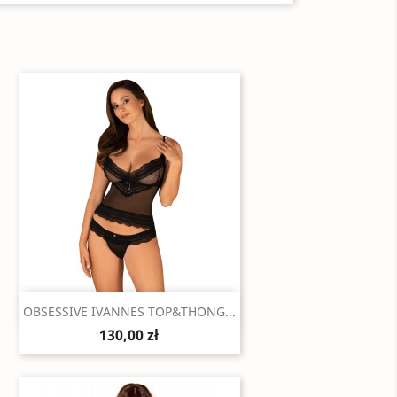
Szybki podgląd

OBSESSIVE IVANNES TOP&THONG...
130,00 zł