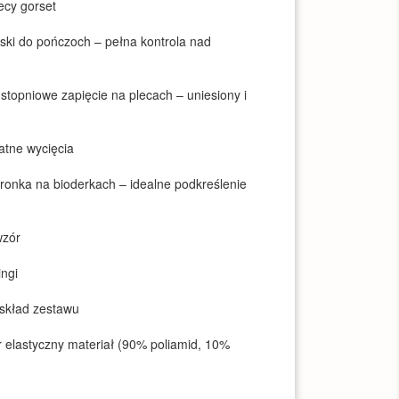
ecy gorset
ski do pończoch – pełna kontrola nad
kustopniowe zapięcie na plecach – uniesiony i
katne wycięcia
koronka na bioderkach – idealne podkreślenie
wzór
ingi
skład zestawu
r elastyczny materiał (90% poliamid, 10%