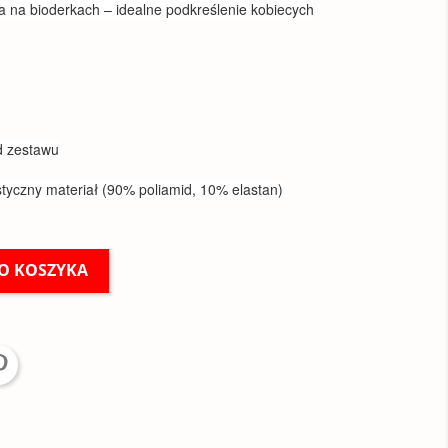
ka na bioderkach – idealne podkreślenie kobiecych
d zestawu
styczny materiał (90% poliamid, 10% elastan)
O KOSZYKA