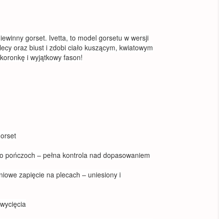
ewinny gorset. Ivetta, to model gorsetu w wersji
lecy oraz biust i zdobi ciało kuszącym, kwiatowym
oronkę i wyjątkowy fason!
gorset
 do pończoch – pełna kontrola nad dopasowaniem
opniowe zapięcie na plecach – uniesiony i
 wycięcia