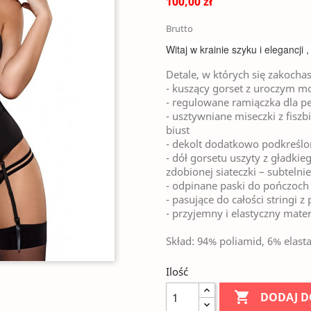
100,00 zł
Brutto
Witaj w krainie szyku i elegancji 
Detale, w których się zakochas
- kuszący gorset z uroczym 
- regulowane ramiączka dla p
- usztywniane miseczki z fisz
biust
- dekolt dodatkowo podkreślo
- dół gorsetu uszyty z gładk
zdobionej siateczki – subtelni
- odpinane paski do pończoch
- pasujące do całości stringi
- przyjemny i elastyczny mater
Skład: 94% poliamid, 6% elast
Ilość

DODAJ D