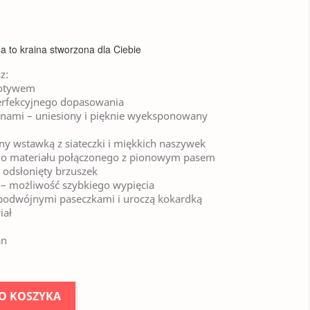
, a to kraina stworzona dla Ciebie
z:
motywem
erfekcyjnego dopasowania
binami – uniesiony i pięknie wyeksponowany
ny wstawką z siateczki i miękkich naszywek
iego materiału połączonego z pionowym pasem
e odsłonięty brzuszek
 – możliwość szybkiego wypięcia
 z podwójnymi paseczkami i uroczą kokardką
iał
an
O KOSZYKA