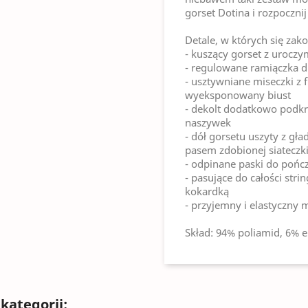
gorset Dotina i rozpoczni
Detale, w których się zak
- kuszący gorset z uroc
- regulowane ramiączka 
- usztywniane miseczki z f
wyeksponowany biust
- dekolt dodatkowo podkre
naszywek
- dół gorsetu uszyty z g
pasem zdobionej siateczki
- odpinane paski do pońc
- pasujące do całości str
kokardką
- przyjemny i elastyczny m
Skład: 94% poliamid, 6% e
kategorii: