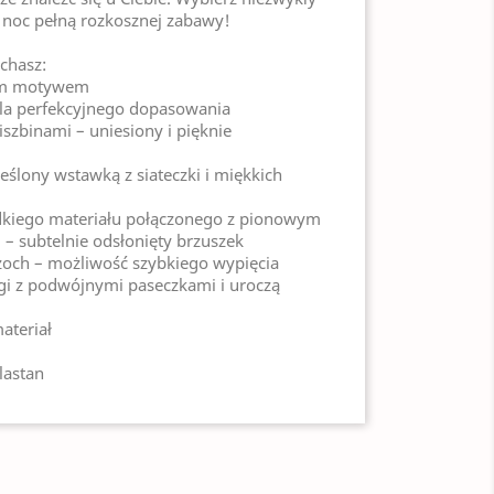
j noc pełną rozkosznej zabawy!
ochasz:
zym motywem
dla perfekcyjnego dopasowania
iszbinami – uniesiony i pięknie
ślony wstawką z siateczki i miękkich
ładkiego materiału połączonego z pionowym
 – subtelnie odsłonięty brzuszek
zoch – możliwość szybkiego wypięcia
ingi z podwójnymi paseczkami i uroczą
ateriał
lastan