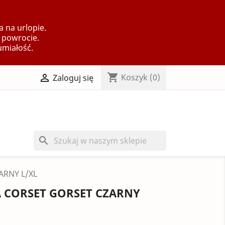
 na urlopie.
 powrocie.
umiałość.
shopping_cart

Koszyk
(0)
Zaloguj się
search
ARNY L/XL
A CORSET GORSET CZARNY