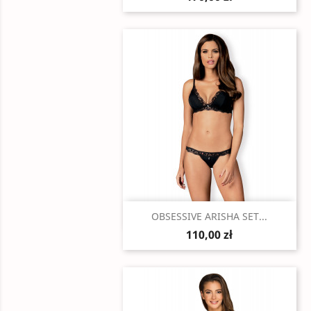
Szybki podgląd

OBSESSIVE ARISHA SET...
110,00 zł