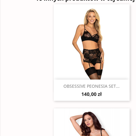
Szybki podgląd

OBSESSIVE PEONESIA SET...
140,00 zł