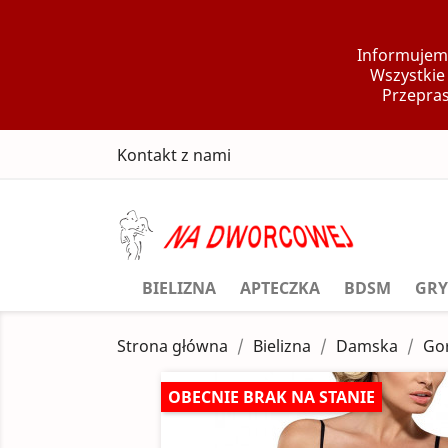
Informujemy
Wszystkie
Przepras
Kontakt z nami
BIELIZNA
APTECZKA
BDSM
GRY
Strona główna
Bielizna
Damska
Gor
OBECNIE BRAK NA STANIE