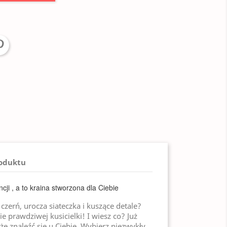
roduktu
ncji , a to kraina stworzona dla Ciebie
zerń, urocza siateczka i kuszące detale?
prawdziwej kusicielki! I wiesz co? Już
e znaleźć się u Ciebie. Wybierz niezwykły