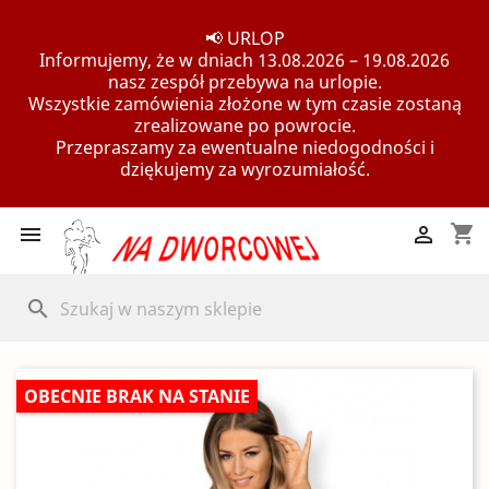
📢 URLOP
Informujemy, że w dniach 13.08.2026 – 19.08.2026
nasz zespół przebywa na urlopie.
Wszystkie zamówienia złożone w tym czasie zostaną
zrealizowane po powrocie.
Przepraszamy za ewentualne niedogodności i
dziękujemy za wyrozumiałość.
shopping_cart


search
OBECNIE BRAK NA STANIE