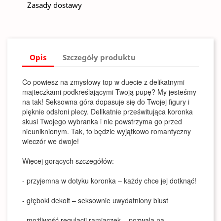
Zasady dostawy
Opis
Szczegóły produktu
Co powiesz na zmysłowy top w duecie z delikatnymi
majteczkami podkreślającymi Twoją pupę? My jesteśmy
na tak! Seksowna góra dopasuje się do Twojej figury i
pięknie odsłoni plecy. Delikatnie prześwitująca koronka
skusi Twojego wybranka i nie powstrzyma go przed
nieuniknionym. Tak, to będzie wyjątkowo romantyczny
wieczór we dwoje!
Więcej gorących szczegółów:
- przyjemna w dotyku koronka – każdy chce jej dotknąć!
- głęboki dekolt – seksownie uwydatniony biust
- możliwość regulacji ramiączek – pozwala na