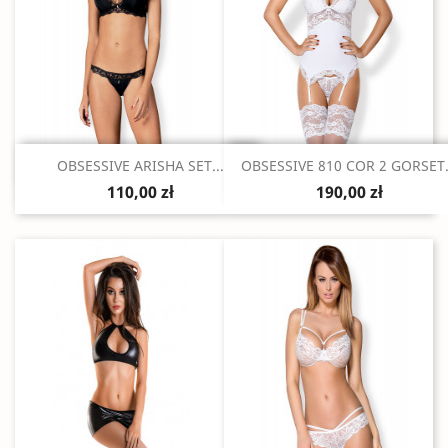
Szybki podgląd
Szybki podgląd


OBSESSIVE ARISHA SET...
OBSESSIVE 810 COR 2 GORSET.
110,00 zł
190,00 zł